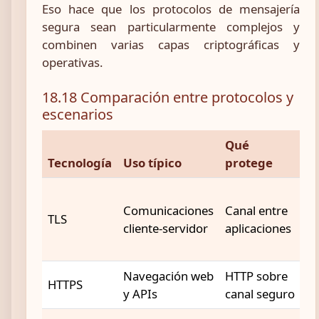
Eso hace que los protocolos de mensajería
segura sean particularmente complejos y
combinen varias capas criptográficas y
operativas.
18.18 Comparación entre protocolos y
escenarios
Qué
M
Tecnología
Uso típico
protege
g
A
Comunicaciones
Canal entre
h
TLS
cliente-servidor
aplicaciones
c
s
Navegación web
HTTP sobre
T
HTTPS
y APIs
canal seguro
t