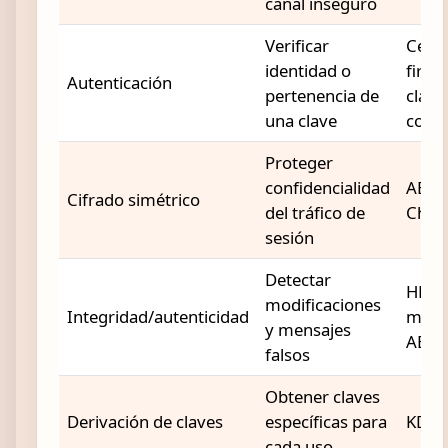
canal inseguro
Verificar
Certi
identidad o
firma
Autenticación
pertenencia de
clave
una clave
cono
Proteger
confidencialidad
AES-
Cifrado simétrico
del tráfico de
ChaC
sesión
Detectar
HMA
modificaciones
Integridad/autenticidad
mod
y mensajes
AEA
falsos
Obtener claves
Derivación de claves
específicas para
KDF,
cada uso