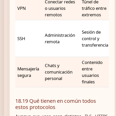
Conectar redes
Túnel de
E
VPN
o usuarios
tráfico entre
a
remotos
extremos
c
C
Sesión de
c
Administración
SSH
control y
a
remota
transferencia
d
u
Contenido
Chats y
C
Mensajería
entre
comunicación
e
segura
usuarios
personal
e
finales
18.19 Qué tienen en común todos
estos protocolos