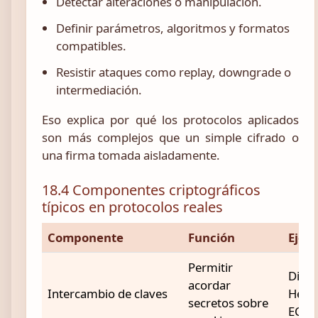
Detectar alteraciones o manipulación.
Definir parámetros, algoritmos y formatos
compatibles.
Resistir ataques como replay, downgrade o
intermediación.
Eso explica por qué los protocolos aplicados
son más complejos que un simple cifrado o
una firma tomada aisladamente.
18.4 Componentes criptográficos
típicos en protocolos reales
Componente
Función
Ejem
Permitir
Diffie
acordar
Intercambio de claves
Hell
secretos sobre
ECD