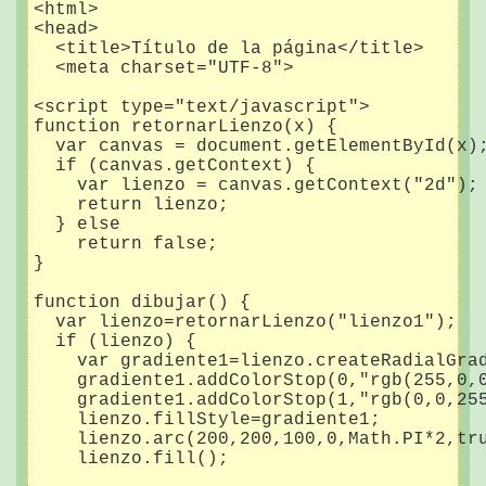
<html>

<head>

  <title>Título de la página</title>  

  <meta charset="UTF-8">

<script type="text/javascript">

function retornarLienzo(x) {

  var canvas = document.getElementById(x);
  if (canvas.getContext) {

    var lienzo = canvas.getContext("2d"); 
    return lienzo;

  } else

    return false;

}

function dibujar() {

  var lienzo=retornarLienzo("lienzo1");

  if (lienzo) {

    var gradiente1=lienzo.createRadialGrad
    gradiente1.addColorStop(0,"rgb(255,0,0
    gradiente1.addColorStop(1,"rgb(0,0,255
    lienzo.fillStyle=gradiente1;

    lienzo.arc(200,200,100,0,Math.PI*2,tru
    lienzo.fill();
