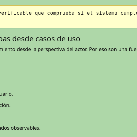
verificable que comprueba si el sistema cumpl
ebas desde casos de uso
ento desde la perspectiva del actor. Por eso son una fue
uario.
ción.
ados observables.