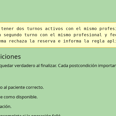
 tener dos turnos activos con el mismo profes
n segundo turno con el mismo profesional y fe
ema rechaza la reserva e informa la regla apl
iciones
uedar verdadero al finalizar. Cada postcondición importan
o al paciente correcto.
ece como disponible.
ación.
ncompleta si la operación falló.