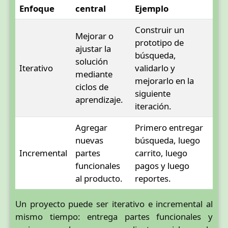
Enfoque
central
Ejemplo
Construir un
Mejorar o
prototipo de
ajustar la
búsqueda,
solución
Iterativo
validarlo y
mediante
mejorarlo en la
ciclos de
siguiente
aprendizaje.
iteración.
Agregar
Primero entregar
nuevas
búsqueda, luego
Incremental
partes
carrito, luego
funcionales
pagos y luego
al producto.
reportes.
Un proyecto puede ser iterativo e incremental al
mismo tiempo: entrega partes funcionales y