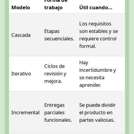
Modelo
trabajo
Útil cuando...
pri
Des
Los requisitos
tar
Etapas
son estables y se
Cascada
sol
secuenciales.
requiere control
era
formal.
ade
Hay
Ciclos de
Iter
incertidumbre y
Iterativo
revisión y
obj
se necesita
mejora.
cla
aprender.
Agr
Entregas
Se puede dividir
par
Incremental
parciales
el producto en
una
funcionales.
partes valiosas.
arq
coh