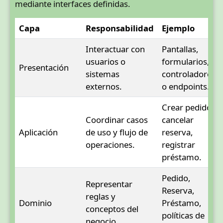
mediante interfaces definidas.
Capa
Responsabilidad
Ejemplo
Interactuar con
Pantallas,
usuarios o
formularios,
Presentación
sistemas
controladores
externos.
o endpoints.
Crear pedido,
Coordinar casos
cancelar
Aplicación
de uso y flujo de
reserva,
operaciones.
registrar
préstamo.
Pedido,
Representar
Reserva,
reglas y
Dominio
Préstamo,
conceptos del
políticas de
negocio.