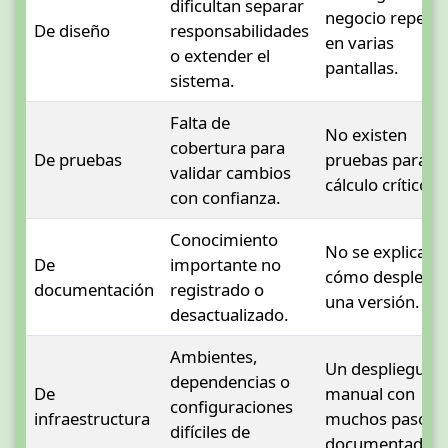
dificultan separar
negocio repetid
De diseño
responsabilidades
en varias
o extender el
pantallas.
sistema.
Falta de
No existen
cobertura para
De pruebas
pruebas para u
validar cambios
cálculo crítico.
con confianza.
Conocimiento
No se explica
De
importante no
cómo desplega
documentación
registrado o
una versión.
desactualizado.
Ambientes,
Un despliegue
dependencias o
De
manual con
configuraciones
infraestructura
muchos pasos 
difíciles de
documentados.