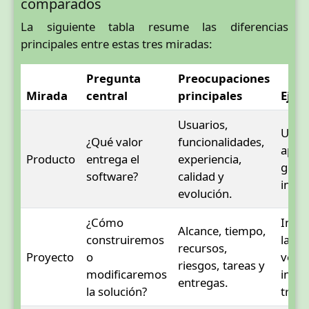
comparados
La siguiente tabla resume las diferencias
principales entre estas tres miradas:
Pregunta
Preocupaciones
Mirada
central
principales
Ejem
Usuarios,
Una
¿Qué valor
funcionalidades,
aplic
Producto
entrega el
experiencia,
gesti
software?
calidad y
inven
evolución.
¿Cómo
Impl
Alcance, tiempo,
construiremos
la pr
recursos,
Proyecto
o
versi
riesgos, tareas y
modificaremos
inven
entregas.
la solución?
tres 