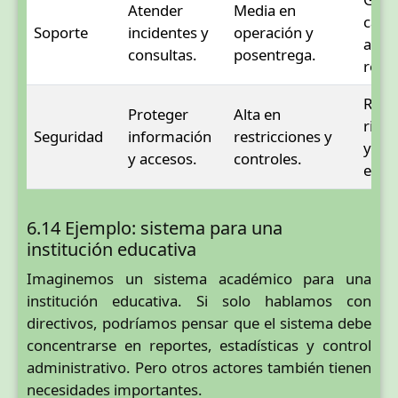
Atender
Media en
capac
Soporte
incidentes y
operación y
acce
consultas.
posentrega.
regis
Revi
Proteger
Alta en
riesg
Seguridad
información
restricciones y
y pr
y accesos.
controles.
espec
6.14 Ejemplo: sistema para una
institución educativa
Imaginemos un sistema académico para una
institución educativa. Si solo hablamos con
directivos, podríamos pensar que el sistema debe
concentrarse en reportes, estadísticas y control
administrativo. Pero otros actores también tienen
necesidades importantes.