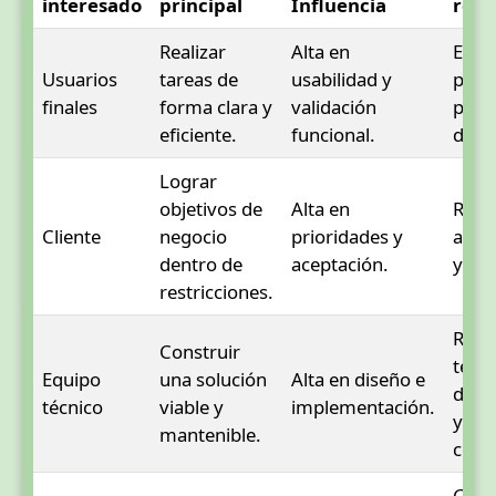
interesado
principal
Influencia
rec
Realizar
Alta en
Entre
Usuarios
tareas de
usabilidad y
prue
finales
forma clara y
validación
prot
eficiente.
funcional.
demo
Lograr
objetivos de
Alta en
Reun
Cliente
negocio
prioridades y
avan
dentro de
aceptación.
y dec
restricciones.
Reun
Construir
técni
Equipo
una solución
Alta en diseño e
docu
técnico
viable y
implementación.
y rev
mantenible.
códi
Guía