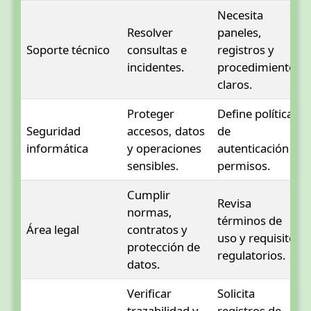
Necesita
Resolver
paneles,
Soporte técnico
consultas e
registros y
incidentes.
procedimientos
claros.
Proteger
Define políticas
Seguridad
accesos, datos
de
informática
y operaciones
autenticación y
sensibles.
permisos.
Cumplir
Revisa
normas,
términos de
Área legal
contratos y
uso y requisitos
protección de
regulatorios.
datos.
Verificar
Solicita
trazabilidad y
registros de