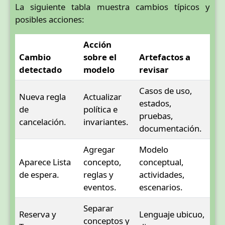
La siguiente tabla muestra cambios típicos y
posibles acciones:
Acción
Cambio
sobre el
Artefactos a
detectado
modelo
revisar
Casos de uso,
Nueva regla
Actualizar
estados,
de
política e
pruebas,
cancelación.
invariantes.
documentación.
Agregar
Modelo
Aparece Lista
concepto,
conceptual,
de espera.
reglas y
actividades,
eventos.
escenarios.
Separar
Reserva y
Lenguaje ubicuo,
conceptos y