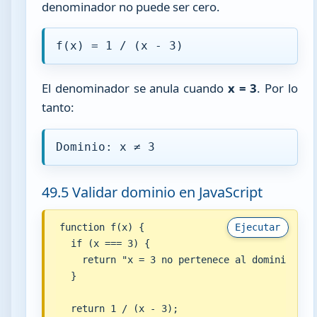
denominador no puede ser cero.
f(x) = 1 / (x - 3)
El denominador se anula cuando
x = 3
. Por lo
tanto:
Dominio: x ≠ 3
49.5 Validar dominio en JavaScript
function f(x) {

Ejecutar
  if (x === 3) {

    return "x = 3 no pertenece al dominio";

  }

  return 1 / (x - 3);
