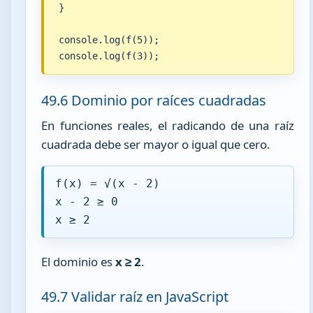
}

console.log(f(5));

console.log(f(3));
49.6 Dominio por raíces cuadradas
En funciones reales, el radicando de una raíz
cuadrada debe ser mayor o igual que cero.
f(x) = √(x - 2)
x - 2 ≥ 0
x ≥ 2
El dominio es
x ≥ 2
.
49.7 Validar raíz en JavaScript