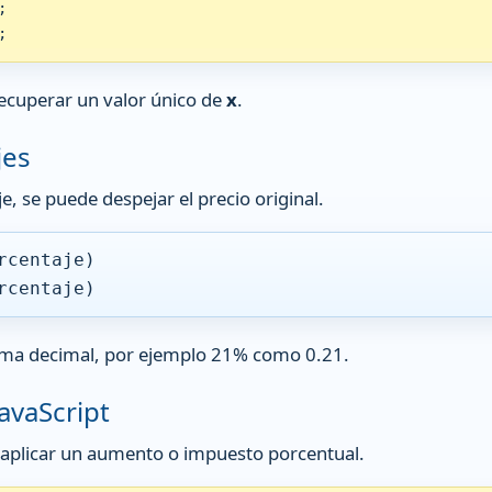


;
recuperar un valor único de
x
.
jes
je, se puede despejar el precio original.
rcentaje)
rcentaje)
orma decimal, por ejemplo 21% como 0.21.
JavaScript
de aplicar un aumento o impuesto porcentual.