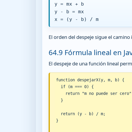
y = mx + b
y - b = mx
x = (y - b) / m
El orden del despeje sigue el camino 
64.9 Fórmula lineal en Ja
El despeje de una función lineal per
function despejarX(y, m, b) {

  if (m === 0) {

    return "m no puede ser cero";
  }

  return (y - b) / m;

}
