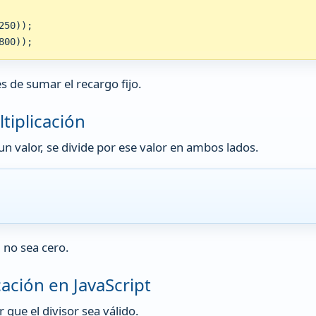
50));

800));
es de sumar el recargo fijo.
tiplicación
 un valor, se divide por ese valor en ambos lados.
 no sea cero.
ación en JavaScript
 que el divisor sea válido.