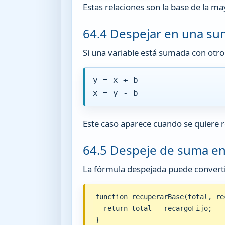
Estas relaciones son la base de la ma
64.4 Despejar en una s
Si una variable está sumada con otro 
y = x + b
x = y - b
Este caso aparece cuando se quiere r
64.5 Despeje de suma en
La fórmula despejada puede converti
function recuperarBase(total, rec
  return total - recargoFijo;

}
