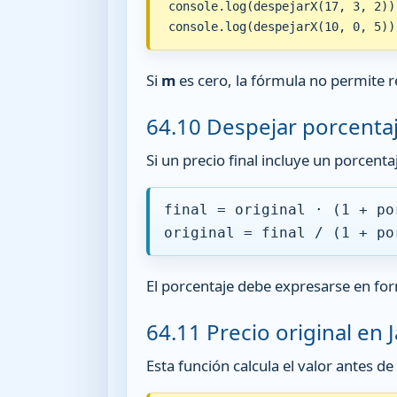
console.log(despejarX(17, 3, 2));
console.log(despejarX(10, 0, 5))
Si
m
es cero, la fórmula no permite 
64.10 Despejar porcenta
Si un precio final incluye un porcenta
final = original · (1 + po
original = final / (1 + po
El porcentaje debe expresarse en f
64.11 Precio original en 
Esta función calcula el valor antes 