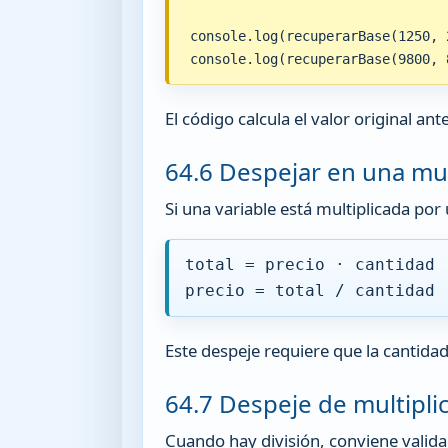
console.log(recuperarBase(1250, 2
console.log(recuperarBase(9800, 
El código calcula el valor original ant
64.6 Despejar en una mul
Si una variable está multiplicada por
total = precio · cantidad
precio = total / cantidad
Este despeje requiere que la cantidad
64.7 Despeje de multiplic
Cuando hay división, conviene validar