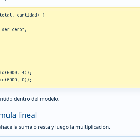
total, cantidad) {

ser cero";

o(6000, 4));

io(6000, 0));
sentido dentro del modelo.
mula lineal
hace la suma o resta y luego la multiplicación.