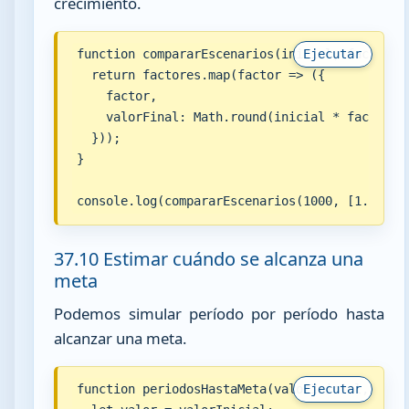
crecimiento.
function compararEscenarios(inicial, factores,
Ejecutar
  return factores.map(factor => ({

    factor,

    valorFinal: Math.round(inicial * factor **
  }));

}

console.log(compararEscenarios(1000, [1.05, 1
37.10 Estimar cuándo se alcanza una
meta
Podemos simular período por período hasta
alcanzar una meta.
function periodosHastaMeta(valorInicial, facto
Ejecutar