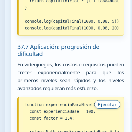
  return capitalInicial * (1 + tasaAnual) ** a
}

console.log(capitalFinal(1000, 0.08, 5));

console.log(capitalFinal(1000, 0.08, 20));
37.7 Aplicación: progresión de
dificultad
En videojuegos, los costos o requisitos pueden
crecer exponencialmente para que los
primeros niveles sean rápidos y los niveles
avanzados requieran más esfuerzo.
function experienciaParaNivel(nivel) {

Ejecutar
  const experienciaBase = 100;

  const factor = 1.4;

  return Math.round(experienciaBase * factor *