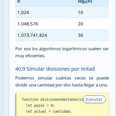
n
log₂(n)
1,024
10
1,048,576
20
1,073,741,824
30
Por eso los algoritmos logarítmicos suelen ser
muy eficientes.
40.9 Simular divisiones por mitad
Podemos simular cuántas veces se puede
dividir una cantidad por dos hasta llegar a uno.
function divisionesHastaUno(cantidad) {

Ejecutar
  let pasos = 0;

  let actual = cantidad;
