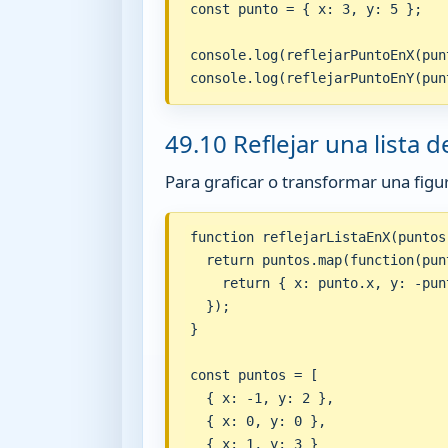
const punto = { x: 3, y: 5 };

console.log(reflejarPuntoEnX(punt
console.log(reflejarPuntoEnY(pun
49.10 Reflejar una lista 
Para graficar o transformar una figura
function reflejarListaEnX(puntos)
  return puntos.map(function(punt
    return { x: punto.x, y: -punt
  });

}

const puntos = [

  { x: -1, y: 2 },

  { x: 0, y: 0 },

  { x: 1, y: 3 }
