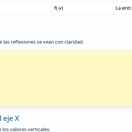
f(-x)
La entr
 las reflexiones se vean con claridad.
l eje X
e los valores verticales.