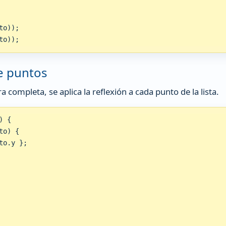
o));

to));
de puntos
 completa, se aplica la reflexión a cada punto de la lista.
 {

o) {

o.y };
