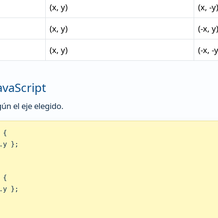
(x, y)
(x, -y
(x, y)
(-x, y
(x, y)
(-x, -
avaScript
ún el eje elegido.
{

y };

{

y };
