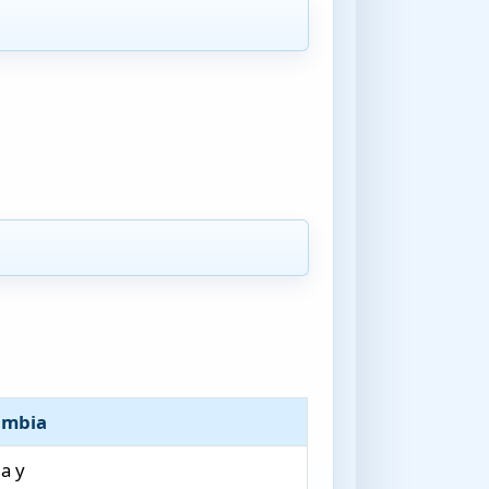
ambia
da y