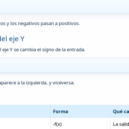
os y los negativos pasan a positivos.
el eje Y
 eje Y se cambia el signo de la entrada.
aparece a la izquierda, y viceversa.
a
Forma
Qué c
-f(x)
La sali