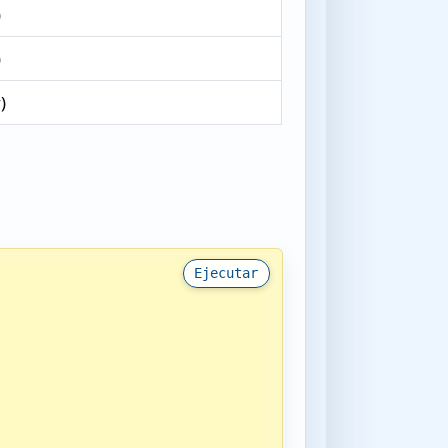
)
)
y)
Ejecutar