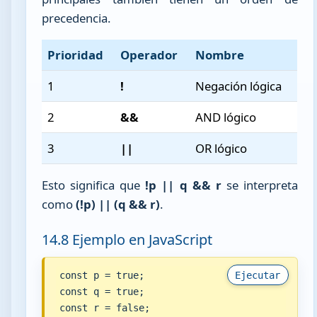
precedencia.
Prioridad
Operador
Nombre
1
!
Negación lógica
2
&&
AND lógico
3
||
OR lógico
Esto significa que
!p || q && r
se interpreta
como
(!p) || (q && r)
.
14.8 Ejemplo en JavaScript
const p = true;

Ejecutar
const q = true;

const r = false;
