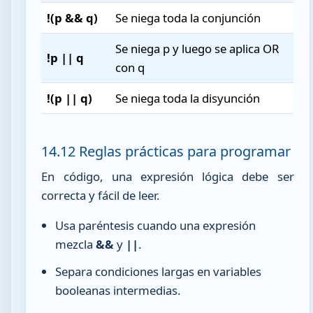
!(p && q)
Se niega toda la conjunción
Se niega p y luego se aplica OR
!p || q
con q
!(p || q)
Se niega toda la disyunción
14.12 Reglas prácticas para programar
En código, una expresión lógica debe ser
correcta y fácil de leer.
Usa paréntesis cuando una expresión
mezcla
&&
y
||
.
Separa condiciones largas en variables
booleanas intermedias.