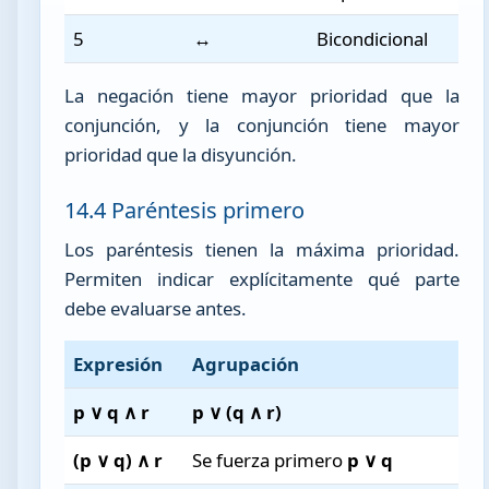
5
↔
Bicondicional
La negación tiene mayor prioridad que la
conjunción, y la conjunción tiene mayor
prioridad que la disyunción.
14.4 Paréntesis primero
Los paréntesis tienen la máxima prioridad.
Permiten indicar explícitamente qué parte
debe evaluarse antes.
Expresión
Agrupación
p ∨ q ∧ r
p ∨ (q ∧ r)
(p ∨ q) ∧ r
Se fuerza primero
p ∨ q