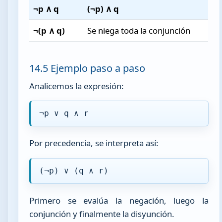
¬p ∧ q
(¬p) ∧ q
¬(p ∧ q)
Se niega toda la conjunción
14.5 Ejemplo paso a paso
Analicemos la expresión:
¬p ∨ q ∧ r
Por precedencia, se interpreta así:
(¬p) ∨ (q ∧ r)
Primero se evalúa la negación, luego la
conjunción y finalmente la disyunción.