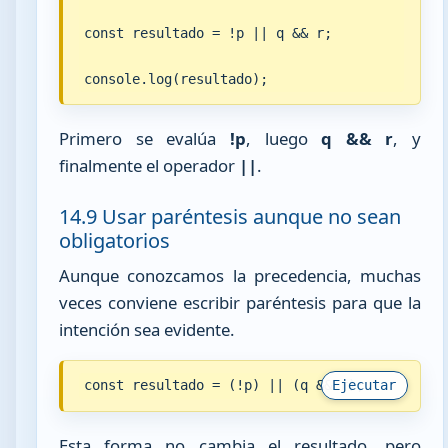
const resultado = !p || q && r;

console.log(resultado);
Primero se evalúa
!p
, luego
q && r
, y
finalmente el operador
||
.
14.9 Usar paréntesis aunque no sean
obligatorios
Aunque conozcamos la precedencia, muchas
veces conviene escribir paréntesis para que la
intención sea evidente.
const resultado = (!p) || (q && r);
Ejecutar
Esta forma no cambia el resultado, pero