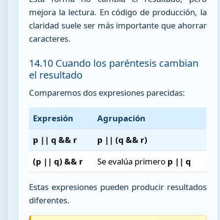
mejora la lectura. En código de producción, la
claridad suele ser más importante que ahorrar
caracteres.
14.10 Cuando los paréntesis cambian
el resultado
Comparemos dos expresiones parecidas:
Expresión
Agrupación
p || q && r
p || (q && r)
(p || q) && r
Se evalúa primero
p || q
Estas expresiones pueden producir resultados
diferentes.