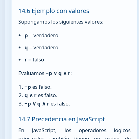
14.6 Ejemplo con valores
Supongamos los siguientes valores:
p
= verdadero
q
= verdadero
r
= falso
Evaluamos
¬p ∨ q ∧ r
:
¬p
es falso.
q ∧ r
es falso.
¬p ∨ q ∧ r
es falso.
14.7 Precedencia en JavaScript
En JavaScript, los operadores lógicos
principales también tienen un orden de