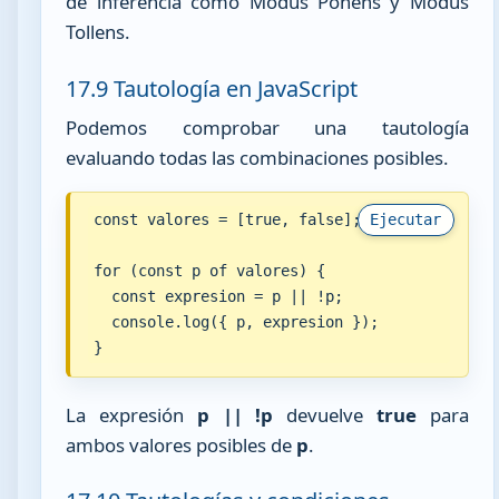
de inferencia como Modus Ponens y Modus
Tollens.
17.9 Tautología en JavaScript
Podemos comprobar una tautología
evaluando todas las combinaciones posibles.
const valores = [true, false];

Ejecutar
for (const p of valores) {

  const expresion = p || !p;

  console.log({ p, expresion });

}
La expresión
p || !p
devuelve
true
para
ambos valores posibles de
p
.