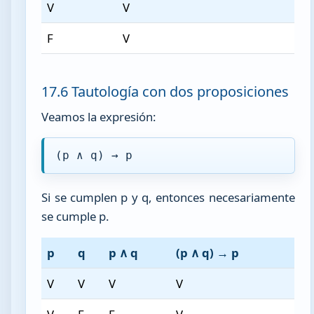
V
V
F
V
17.6 Tautología con dos proposiciones
Veamos la expresión:
(p ∧ q) → p
Si se cumplen p y q, entonces necesariamente
se cumple p.
p
q
p ∧ q
(p ∧ q) → p
V
V
V
V