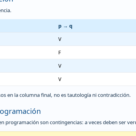
ncia.
p → q
V
F
V
V
s en la columna final, no es tautología ni contradicción.
programación
 en programación son contingencias: a veces deben ser verd