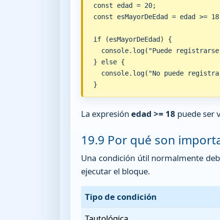
const edad = 20;

const esMayorDeEdad = edad >= 18;
if (esMayorDeEdad) {

  console.log("Puede registrarse"
} else {

  console.log("No puede registrar
}
La expresión
edad >= 18
puede ser v
19.9 Por qué son import
Una condición útil normalmente debe
ejecutar el bloque.
Tipo de condición
Tautológica