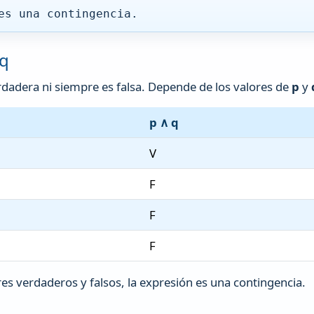
es una contingencia.
 q
dadera ni siempre es falsa. Depende de los valores de
p
y
p ∧ q
V
F
F
F
es verdaderos y falsos, la expresión es una contingencia.