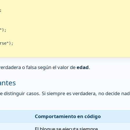


);

se");

erdadera o falsa según el valor de
edad
.
antes
 distinguir casos. Si siempre es verdadera, no decide nada
Comportamiento en código
El bloque se ejecuta siempre