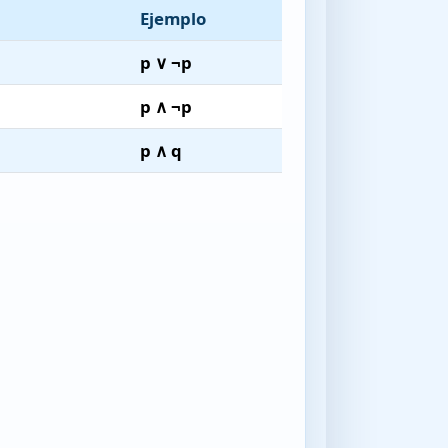
Ejemplo
p ∨ ¬p
p ∧ ¬p
p ∧ q