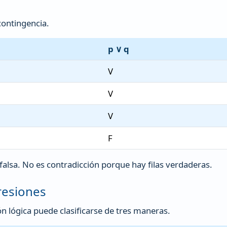
ontingencia.
p ∨ q
V
V
V
F
falsa. No es contradicción porque hay filas verdaderas.
presiones
n lógica puede clasificarse de tres maneras.