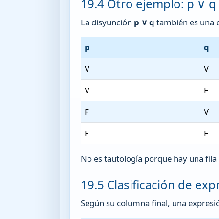
19.4 Otro ejemplo: p ∨ q
La disyunción
p ∨ q
también es una c
p
q
V
V
V
F
F
V
F
F
No es tautología porque hay una fila 
19.5 Clasificación de ex
Según su columna final, una expresió