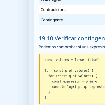
Contradictoria
Contingente
19.10 Verificar contingen
Podemos comprobar si una expresión 
const valores = [true, false];

for (const p of valores) {

  for (const q of valores) {

    const expresion = p && q;

    console.log({ p, q, expresion
  }

}