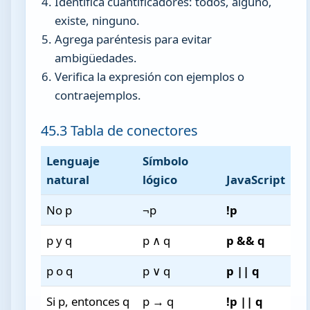
Identifica cuantificadores: todos, alguno,
existe, ninguno.
Agrega paréntesis para evitar
ambigüedades.
Verifica la expresión con ejemplos o
contraejemplos.
45.3 Tabla de conectores
Lenguaje
Símbolo
natural
lógico
JavaScript
No p
¬p
!p
p y q
p ∧ q
p && q
p o q
p ∨ q
p || q
Si p, entonces q
p → q
!p || q