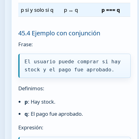
p si y solo si q
p ↔ q
p === q
45.4 Ejemplo con conjunción
Frase:
El usuario puede comprar si hay
stock y el pago fue aprobado.
Definimos:
p
: Hay stock.
q
: El pago fue aprobado.
Expresión: