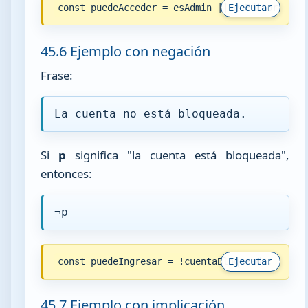
const puedeAcceder = esAdmin || esEditor;
Ejecutar
45.6 Ejemplo con negación
Frase:
La cuenta no está bloqueada.
Si
p
significa "la cuenta está bloqueada",
entonces:
¬p
const puedeIngresar = !cuentaBloqueada;
Ejecutar
45.7 Ejemplo con implicación