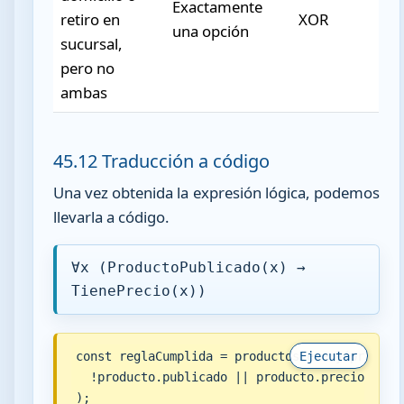
Exactamente
retiro en
XOR
una opción
sucursal,
pero no
ambas
45.12 Traducción a código
Una vez obtenida la expresión lógica, podemos
llevarla a código.
∀x (ProductoPublicado(x) →
TienePrecio(x))
const reglaCumplida = productos.every(producto
Ejecutar
  !producto.publicado || producto.precio !== n
);