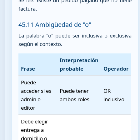
Se lee: existe un pedido pagado que no tiene
factura.
45.11 Ambigüedad de "o"
La palabra "o" puede ser inclusiva o exclusiva
según el contexto.
Interpretación
Frase
probable
Operador
Puede
acceder si es
Puede tener
OR
admin o
ambos roles
inclusivo
editor
Debe elegir
entrega a
domicilio o