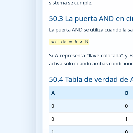
sistema se cumple.
50.3 La puerta AND en ci
La puerta AND se utiliza cuando la sa
salida = A ∧ B
Si A representa "llave colocada" y 
activa solo cuando ambas condicion
50.4 Tabla de verdad de
A
B
0
0
0
1
1
0