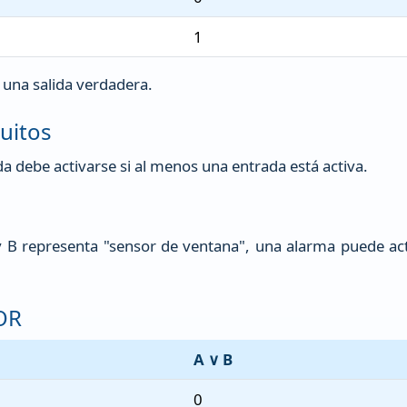
1
e una salida verdadera.
cuitos
ida debe activarse si al menos una entrada está activa.
y B representa "sensor de ventana", una alarma puede ac
 OR
A ∨ B
0