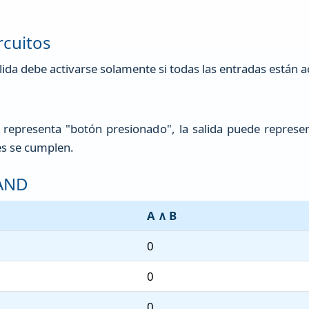
rcuitos
lida debe activarse solamente si todas las entradas están a
B representa "botón presionado", la salida puede repres
es se cumplen.
 AND
A ∧ B
0
0
0