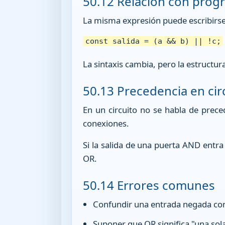
50.12 Relación con prog
La misma expresión puede escribirs
const salida = (a && b) || !c;
La sintaxis cambia, pero la estructu
50.13 Precedencia en cir
En un circuito no se habla de prec
conexiones.
Si la salida de una puerta AND entra
OR.
50.14 Errores comunes
Confundir una entrada negada con
Suponer que OR significa "una so