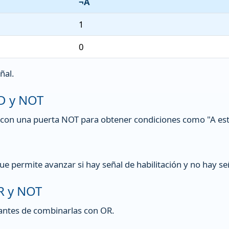
¬A
1
0
ñal.
D y NOT
n una puerta NOT para obtener condiciones como "A está a
e permite avanzar si hay señal de habilitación y no hay se
R y NOT
antes de combinarlas con OR.