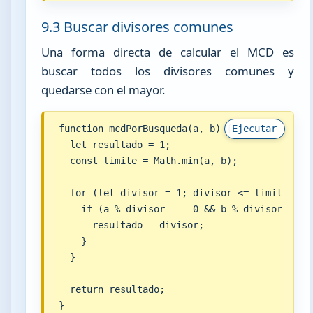
9.3 Buscar divisores comunes
Una forma directa de calcular el MCD es
buscar todos los divisores comunes y
quedarse con el mayor.
function mcdPorBusqueda(a, b) {

Ejecutar
  let resultado = 1;

  const limite = Math.min(a, b);

  for (let divisor = 1; divisor <= limite; div
    if (a % divisor === 0 && b % divisor === 0
      resultado = divisor;

    }

  }

  return resultado;

}
