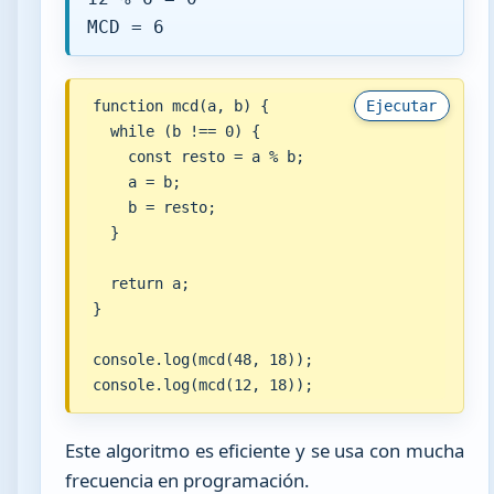
MCD = 6
function mcd(a, b) {

Ejecutar
  while (b !== 0) {

    const resto = a % b;

    a = b;

    b = resto;

  }

  return a;

}

console.log(mcd(48, 18));

console.log(mcd(12, 18));
Este algoritmo es eficiente y se usa con mucha
frecuencia en programación.