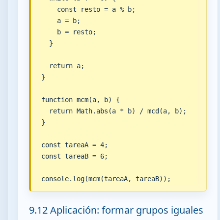
    const resto = a % b;

    a = b;

    b = resto;

  }

  return a;

}

function mcm(a, b) {

  return Math.abs(a * b) / mcd(a, b);

}

const tareaA = 4;

const tareaB = 6;

console.log(mcm(tareaA, tareaB));
9.12 Aplicación: formar grupos iguales