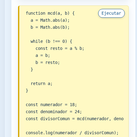
function mcd(a, b) {

Ejecutar
  a = Math.abs(a);

  b = Math.abs(b);

  while (b !== 0) {

    const resto = a % b;

    a = b;

    b = resto;

  }

  return a;

}

const numerador = 18;

const denominador = 24;

const divisorComun = mcd(numerador, denominado
console.log(numerador / divisorComun);
