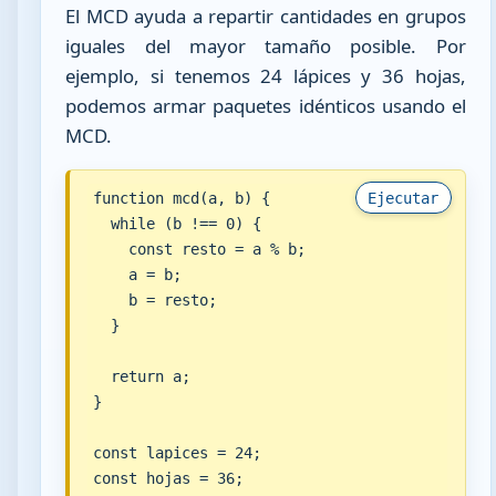
El MCD ayuda a repartir cantidades en grupos
iguales del mayor tamaño posible. Por
ejemplo, si tenemos 24 lápices y 36 hojas,
podemos armar paquetes idénticos usando el
MCD.
function mcd(a, b) {

Ejecutar
  while (b !== 0) {

    const resto = a % b;

    a = b;

    b = resto;

  }

  return a;

}

const lapices = 24;

const hojas = 36;
