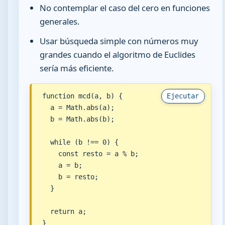
No contemplar el caso del cero en funciones
generales.
Usar búsqueda simple con números muy
grandes cuando el algoritmo de Euclides
sería más eficiente.
function mcd(a, b) {

Ejecutar
  a = Math.abs(a);

  b = Math.abs(b);

  while (b !== 0) {

    const resto = a % b;

    a = b;

    b = resto;

  }

  return a;

}
