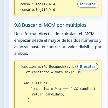
console.log(12 % 4);

Ejecutar
console.log(12 % 6);
9.8 Buscar el MCM por múltiplos
Una forma directa de calcular el MCM es
empezar desde el mayor de los dos números y
avanzar hasta encontrar un valor divisible por
ambos.
function mcmPorBusqueda(a, b) {

Ejecutar
  let candidato = Math.max(a, b);

  while (true) {

    if (candidato % a === 0 && candidato % b =
      return candidato;

    }
