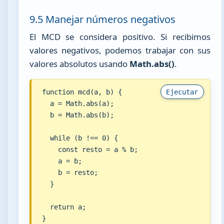
9.5 Manejar números negativos
El MCD se considera positivo. Si recibimos
valores negativos, podemos trabajar con sus
valores absolutos usando
Math.abs()
.
function mcd(a, b) {

Ejecutar
  a = Math.abs(a);

  b = Math.abs(b);

  while (b !== 0) {

    const resto = a % b;

    a = b;

    b = resto;

  }

  return a;

}
