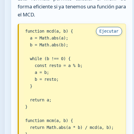
forma eficiente si ya tenemos una función para
el MCD.
function mcd(a, b) {

Ejecutar
  a = Math.abs(a);

  b = Math.abs(b);

  while (b !== 0) {

    const resto = a % b;

    a = b;

    b = resto;

  }

  return a;

}

function mcm(a, b) {

  return Math.abs(a * b) / mcd(a, b);
