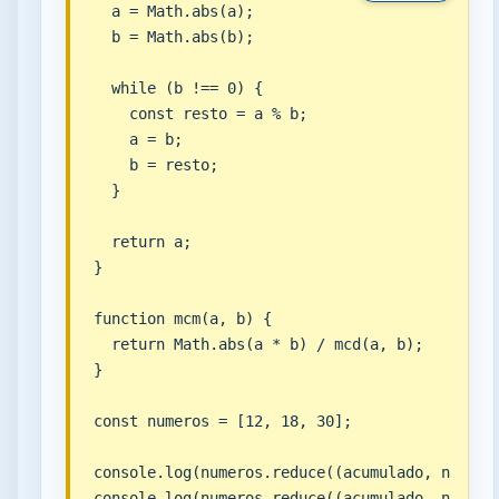
  a = Math.abs(a);

  b = Math.abs(b);

  while (b !== 0) {

    const resto = a % b;

    a = b;

    b = resto;

  }

  return a;

}

function mcm(a, b) {

  return Math.abs(a * b) / mcd(a, b);

}

const numeros = [12, 18, 30];

console.log(numeros.reduce((acumulado, numero)
console.log(numeros.reduce((acumulado, numero