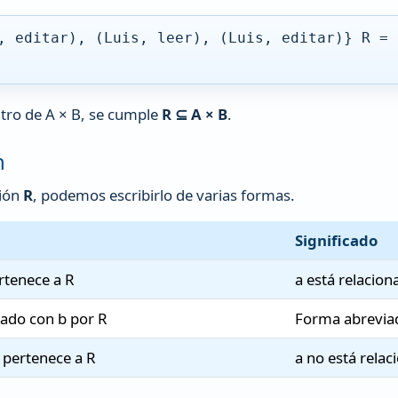
, editar), (Luis, leer), (Luis, editar)} R = 
tro de A × B, se cumple
R ⊆ A × B
.
n
ción
R
, podemos escribirlo de varias formas.
Significado
ertenece a R
a está relacio
nado con b por R
Forma abrevia
o pertenece a R
a no está rela