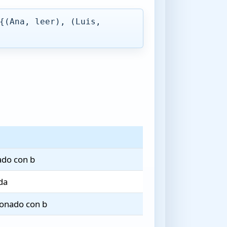
{(Ana, leer), (Luis,
nado con b
da
cionado con b