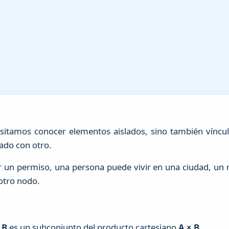
tamos conocer elementos aislados, sino también vínculo
ado con otro.
r un permiso, una persona puede vivir en una ciudad, u
otro nodo.
y
B
es un subconjunto del producto cartesiano
A × B
.