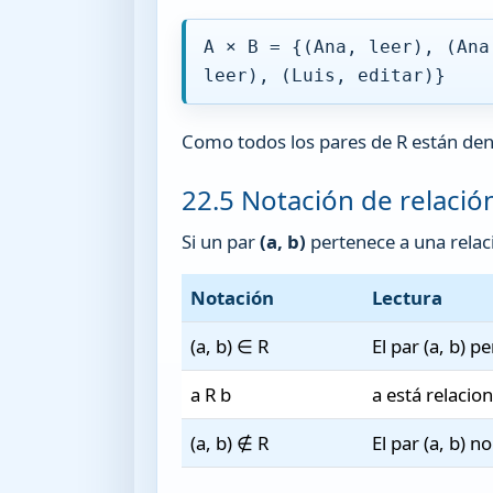
A × B = {(Ana, leer), (Ana
leer), (Luis, editar)}
Como todos los pares de R están den
22.5 Notación de relació
Si un par
(a, b)
pertenece a una rela
Notación
Lectura
(a, b) ∈ R
El par (a, b) p
a R b
a está relacio
(a, b) ∉ R
El par (a, b) n