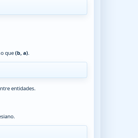
smo que
(b, a)
.
ntre entidades.
esiano.