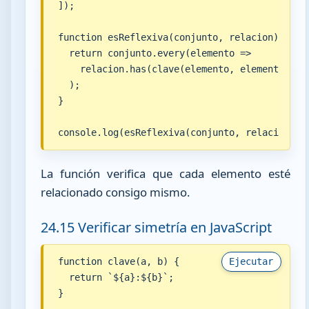
]);

function esReflexiva(conjunto, relacion) {

  return conjunto.every(elemento =>

    relacion.has(clave(elemento, elemento))

  );

}

console.log(esReflexiva(conjunto, relacion));
La función verifica que cada elemento esté
relacionado consigo mismo.
24.15 Verificar simetría en JavaScript
function clave(a, b) {

Ejecutar
  return `${a}:${b}`;

}
