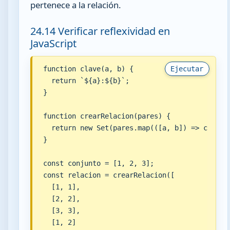
pertenece a la relación.
24.14 Verificar reflexividad en
JavaScript
function clave(a, b) {

Ejecutar
  return `${a}:${b}`;

}

function crearRelacion(pares) {

  return new Set(pares.map(([a, b]) => clave(a
}

const conjunto = [1, 2, 3];

const relacion = crearRelacion([

  [1, 1],

  [2, 2],

  [3, 3],

  [1, 2]
