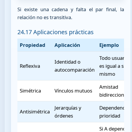
Si existe una cadena y falta el par final, la
relación no es transitiva.
24.17 Aplicaciones prácticas
Propiedad
Aplicación
Ejemplo
Todo usuario
Identidad o
Reflexiva
es igual a sí
autocomparación
mismo
Amistad
Simétrica
Vínculos mutuos
bidireccional
Jerarquías y
Dependencia 
Antisimétrica
órdenes
prioridad
Si A depende