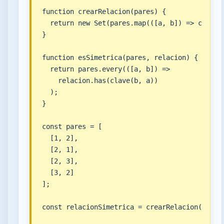
function crearRelacion(pares) {

  return new Set(pares.map(([a, b]) => clave(a
}

function esSimetrica(pares, relacion) {

  return pares.every(([a, b]) =>

    relacion.has(clave(b, a))

  );

}

const pares = [

  [1, 2],

  [2, 1],

  [2, 3],

  [3, 2]

];

const relacionSimetrica = crearRelacion(pares)