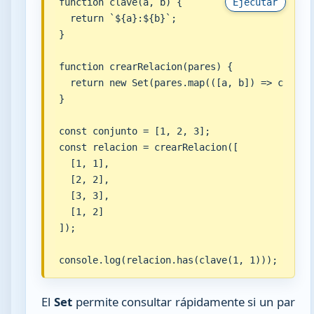
function clave(a, b) {

Ejecutar
  return `${a}:${b}`;

}

function crearRelacion(pares) {

  return new Set(pares.map(([a, b]) => clave(a
}

const conjunto = [1, 2, 3];

const relacion = crearRelacion([

  [1, 1],

  [2, 2],

  [3, 3],

  [1, 2]

]);

console.log(relacion.has(clave(1, 1)));
El
Set
permite consultar rápidamente si un par