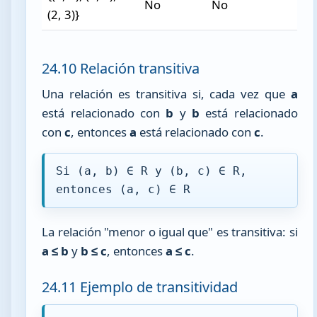
No
No
(2, 3)}
24.10 Relación transitiva
Una relación es transitiva si, cada vez que
a
está relacionado con
b
y
b
está relacionado
con
c
, entonces
a
está relacionado con
c
.
Si (a, b) ∈ R y (b, c) ∈ R,
entonces (a, c) ∈ R
La relación "menor o igual que" es transitiva: si
a ≤ b
y
b ≤ c
, entonces
a ≤ c
.
24.11 Ejemplo de transitividad