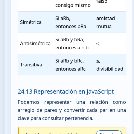
falso
consigo mismo
Si aRb,
amistad
Simétrica
entonces bRa
mutua
Si aRb y bRa,
Antisimétrica
≤
entonces a = b
Si aRb y bRc,
≤,
Transitiva
entonces aRc
divisibilidad
24.13 Representación en JavaScript
Podemos representar una relación como
arreglo de pares y convertir cada par en una
clave para consultar pertenencia.