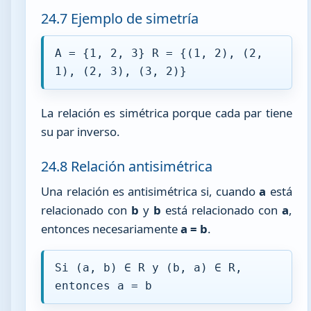
24.7 Ejemplo de simetría
A = {1, 2, 3} R = {(1, 2), (2,
1), (2, 3), (3, 2)}
La relación es simétrica porque cada par tiene
su par inverso.
24.8 Relación antisimétrica
Una relación es antisimétrica si, cuando
a
está
relacionado con
b
y
b
está relacionado con
a
,
entonces necesariamente
a = b
.
Si (a, b) ∈ R y (b, a) ∈ R,
entonces a = b