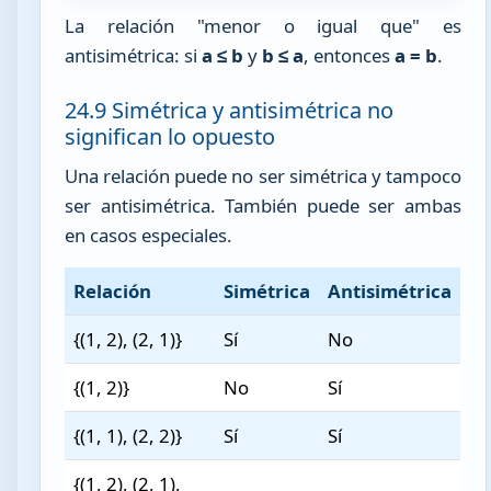
La relación "menor o igual que" es
antisimétrica: si
a ≤ b
y
b ≤ a
, entonces
a = b
.
24.9 Simétrica y antisimétrica no
significan lo opuesto
Una relación puede no ser simétrica y tampoco
ser antisimétrica. También puede ser ambas
en casos especiales.
Relación
Simétrica
Antisimétrica
{(1, 2), (2, 1)}
Sí
No
{(1, 2)}
No
Sí
{(1, 1), (2, 2)}
Sí
Sí
{(1, 2), (2, 1),