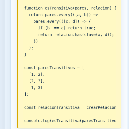
function esTransitiva(pares, relacion) {

  return pares.every(([a, b]) =>

    pares.every(([c, d]) => {

      if (b !== c) return true;

      return relacion.has(clave(a, d));

    })

  );

}

const paresTransitivos = [

  [1, 2],

  [2, 3],

  [1, 3]

];

const relacionTransitiva = crearRelacion(pares
console.log(esTransitiva(paresTransitivos, re