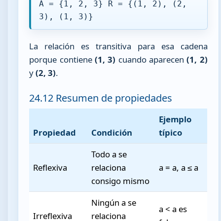
A = {1, 2, 3} R = {(1, 2), (2,
3), (1, 3)}
La relación es transitiva para esa cadena
porque contiene
(1, 3)
cuando aparecen
(1, 2)
y
(2, 3)
.
24.12 Resumen de propiedades
Ejemplo
Propiedad
Condición
típico
Todo a se
Reflexiva
relaciona
a = a, a ≤ a
consigo mismo
Ningún a se
a < a es
Irreflexiva
relaciona