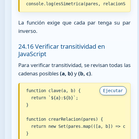
console.log(esSimetrica(pares, relacionSimetr
La función exige que cada par tenga su par
inverso.
24.16 Verificar transitividad en
JavaScript
Para verificar transitividad, se revisan todas las
cadenas posibles
(a, b)
y
(b, c)
.
function clave(a, b) {

Ejecutar
  return `${a}:${b}`;

}

function crearRelacion(pares) {

  return new Set(pares.map(([a, b]) => clave(a
}
