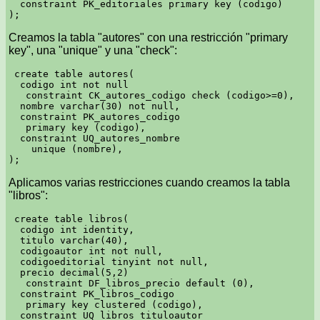
  constraint PK_editoriales primary key (codigo)

Creamos la tabla "autores" con una restricción "primary
key", una "unique" y una "check":
 create table autores(

  codigo int not null

   constraint CK_autores_codigo check (codigo>=0),

  nombre varchar(30) not null,

  constraint PK_autores_codigo

   primary key (codigo),

  constraint UQ_autores_nombre

    unique (nombre),

Aplicamos varias restricciones cuando creamos la tabla
"libros":
 create table libros(

  codigo int identity,

  titulo varchar(40),

  codigoautor int not null,

  codigoeditorial tinyint not null,

  precio decimal(5,2)

   constraint DF_libros_precio default (0),

  constraint PK_libros_codigo

   primary key clustered (codigo),

  constraint UQ_libros_tituloautor
