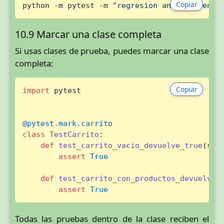
Copiar
python -m pytest -m 
"regresion and not lento
10.9 Marcar una clase completa
Si usas clases de prueba, puedes marcar una clase
completa:
Copiar
import
 pytest

@pytest.mark.carrito
class
TestCarrito
:

def
test_carrito_vacio_devuelve_true
(
sel
assert
True
def
test_carrito_con_productos_devuelve_
assert
True
Todas las pruebas dentro de la clase reciben el