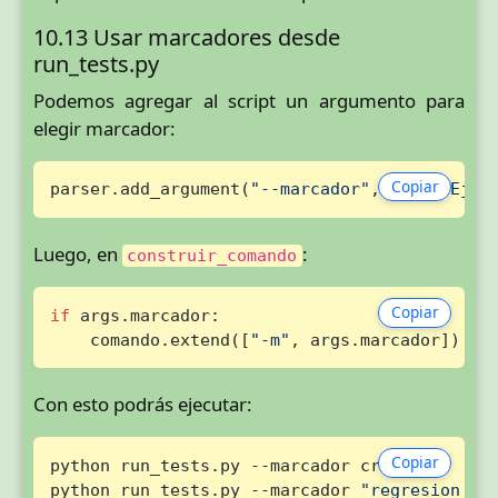
10.13 Usar marcadores desde
run_tests.py
Podemos agregar al script un argumento para
elegir marcador:
Copiar
parser.add_argument(
"--marcador"
, 
help
=
"Ejec
Luego, en
:
construir_comando
Copiar
if
 args.marcador:

    comando.extend([
"-m"
, args.marcador])
Con esto podrás ejecutar:
Copiar
python run_tests.py --marcador critica

python run_tests.py --marcador 
"regresion an