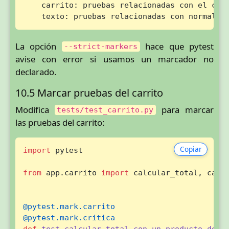
    carrito: pruebas relacionadas con el carr
    texto: pruebas relacionadas con normaliz
La opción
hace que pytest
--strict-markers
avise con error si usamos un marcador no
declarado.
10.5 Marcar pruebas del carrito
Modifica
para marcar
tests/test_carrito.py
las pruebas del carrito:
Copiar
import
 pytest

from
 app.carrito 
import
 calcular_total, carri
@pytest.mark.carrito
@pytest.mark.critica
def
test_calcular_total_con_un_producto_devu