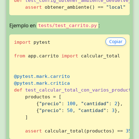
def
test_config_obtener_ambiente_devuelve_lo
assert
 obtener_ambiente() == 
"local"
Ejemplo en
:
tests/test_carrito.py
Copiar
import
 pytest

from
 app.carrito 
import
 calcular_total

@pytest.mark.carrito
@pytest.mark.critica
def
test_calcular_total_con_varios_productos
    productos = [

        {
"precio"
: 
100
, 
"cantidad"
: 
2
},

        {
"precio"
: 
50
, 
"cantidad"
: 
3
},

    ]

assert
 calcular_total(productos) == 
350