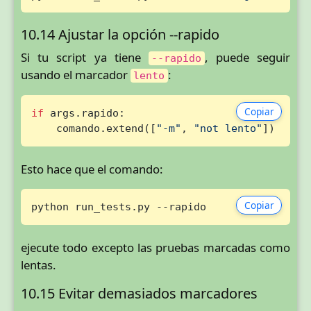
10.14 Ajustar la opción --rapido
Si tu script ya tiene
, puede seguir
--rapido
usando el marcador
:
lento
Copiar
if
 args.rapido:

    comando.extend([
"-m"
, 
"not lento"
])
Esto hace que el comando:
Copiar
python run_tests.py --rapido
ejecute todo excepto las pruebas marcadas como
lentas.
10.15 Evitar demasiados marcadores