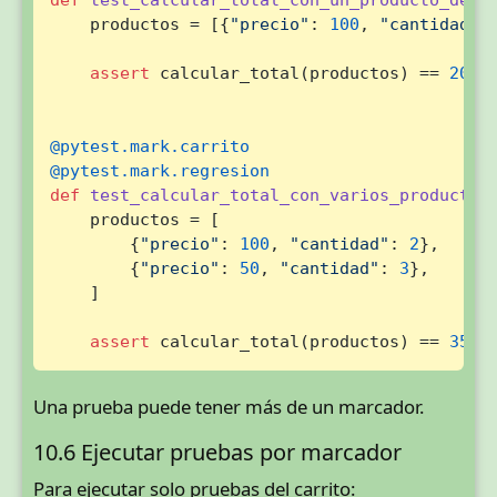
    productos = [{
"precio"
: 
100
, 
"cantidad"
:
assert
 calcular_total(productos) == 
200
@pytest.mark.carrito
@pytest.mark.regresion
def
test_calcular_total_con_varios_productos
    productos = [

        {
"precio"
: 
100
, 
"cantidad"
: 
2
},

        {
"precio"
: 
50
, 
"cantidad"
: 
3
},

    ]

assert
 calcular_total(productos) == 
350
Una prueba puede tener más de un marcador.
10.6 Ejecutar pruebas por marcador
Para ejecutar solo pruebas del carrito: