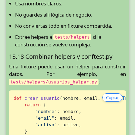
Usa nombres claros.
No guardes allí lógica de negocio.
No conviertas todo en fixture compartida.
Extrae helpers a
si la
tests/helpers
construcción se vuelve compleja.
13.18 Combinar helpers y conftest.py
Una fixture puede usar un helper para construir
datos. Por ejemplo, en
:
tests/helpers/usuarios_helper.py
Copiar
def
crear_usuario
(
nombre, email, activo=
True
)
return
 {

"nombre"
: nombre,

"email"
: email,

"activo"
: activo,

    }