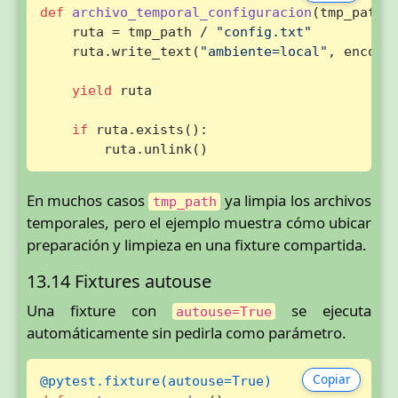
def
archivo_temporal_configuracion
(
tmp_path
):
    ruta = tmp_path / 
"config.txt"
    ruta.write_text(
"ambiente=local"
, encodi
yield
 ruta

if
 ruta.exists():

        ruta.unlink()
En muchos casos
ya limpia los archivos
tmp_path
temporales, pero el ejemplo muestra cómo ubicar
preparación y limpieza en una fixture compartida.
13.14 Fixtures autouse
Una fixture con
se ejecuta
autouse=True
automáticamente sin pedirla como parámetro.
Copiar
@pytest.fixture(
autouse=
True
)