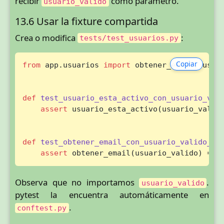
recibir
como parámetro.
usuario_valido
13.6 Usar la fixture compartida
Crea o modifica
:
tests/test_usuarios.py
Copiar
from
 app.usuarios 
import
 obtener_email, usuar
def
test_usuario_esta_activo_con_usuario_val
assert
 usuario_esta_activo(usuario_valid
def
test_obtener_email_con_usuario_valido_de
assert
 obtener_email(usuario_valido) == 
Observa que no importamos
.
usuario_valido
pytest la encuentra automáticamente en
.
conftest.py