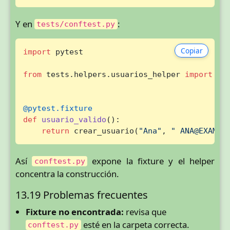
Y en
:
tests/conftest.py
Copiar
import
 pytest

from
 tests.helpers.usuarios_helper 
import
 cre
@pytest.fixture
def
usuario_valido
():

return
 crear_usuario(
"Ana"
, 
" ANA@EXAMPL
Así
expone la fixture y el helper
conftest.py
concentra la construcción.
13.19 Problemas frecuentes
Fixture no encontrada:
revisa que
esté en la carpeta correcta.
conftest.py