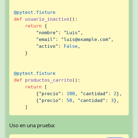
@pytest.fixture
def
usuario_inactivo
():

return
 {

"nombre"
: 
"Luis"
,

"email"
: 
"luis@example.com"
,

"activo"
: 
False
,

    }

@pytest.fixture
def
productos_carrito
():

return
 [

        {
"precio"
: 
100
, 
"cantidad"
: 
2
},

        {
"precio"
: 
50
, 
"cantidad"
: 
3
},

    ]
Uso en una prueba: