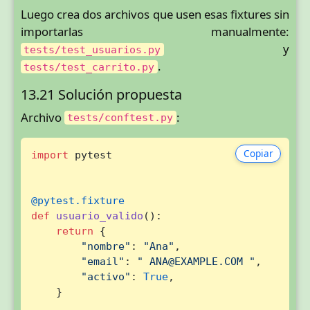
Luego crea dos archivos que usen esas fixtures sin
importarlas manualmente:
y
tests/test_usuarios.py
.
tests/test_carrito.py
13.21 Solución propuesta
Archivo
:
tests/conftest.py
Copiar
import
 pytest

@pytest.fixture
def
usuario_valido
():

return
 {

"nombre"
: 
"Ana"
,

"email"
: 
" ANA@EXAMPLE.COM "
,

"activo"
: 
True
,

    }
