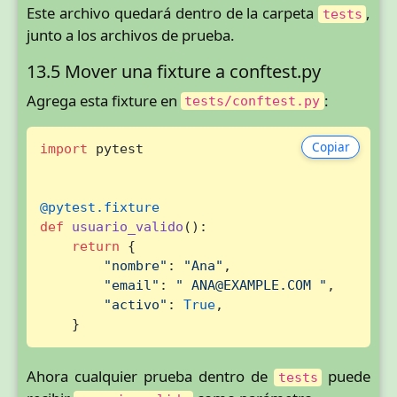
Este archivo quedará dentro de la carpeta
,
tests
junto a los archivos de prueba.
13.5 Mover una fixture a conftest.py
Agrega esta fixture en
:
tests/conftest.py
Copiar
import
 pytest

@pytest.fixture
def
usuario_valido
():

return
 {

"nombre"
: 
"Ana"
,

"email"
: 
" ANA@EXAMPLE.COM "
,

"activo"
: 
True
,

    }
Ahora cualquier prueba dentro de
puede
tests