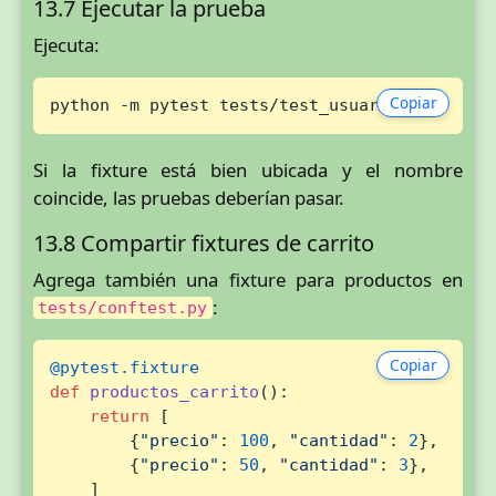
13.7 Ejecutar la prueba
Ejecuta:
Copiar
python -m pytest tests/test_usuarios.py
Si la fixture está bien ubicada y el nombre
coincide, las pruebas deberían pasar.
13.8 Compartir fixtures de carrito
Agrega también una fixture para productos en
:
tests/conftest.py
Copiar
@pytest.fixture
def
productos_carrito
():

return
 [

        {
"precio"
: 
100
, 
"cantidad"
: 
2
},

        {
"precio"
: 
50
, 
"cantidad"
: 
3
},

    ]