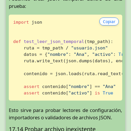
prueba:
Copiar
import
 json

def
test_leer_json_temporal
(
tmp_path
):

    ruta = tmp_path / 
"usuario.json"
    datos = {
"nombre"
: 
"Ana"
, 
"activo"
: 
True
}
    ruta.write_text(json.dumps(datos), encod
    contenido = json.loads(ruta.read_text(en
assert
 contenido[
"nombre"
] == 
"Ana"
assert
 contenido[
"activo"
] 
is
True
Esto sirve para probar lectores de configuración,
importadores o validadores de archivos JSON.
17.14 Probar archivo inexistente