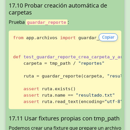
17.10 Probar creación automática de
carpetas
Prueba
:
guardar_reporte
Copiar
from
 app.archivos 
import
 guardar_reporte

def
test_guardar_reporte_crea_carpeta_y_arch
    carpeta = tmp_path / 
"reportes"
    ruta = guardar_reporte(carpeta, 
"resulta
assert
 ruta.exists()

assert
 ruta.name == 
"resultado.txt"
assert
 ruta.read_text(encoding=
"utf-8"
) 
17.11 Usar fixtures propias con tmp_path
Podemos crear una fixture que prepare un archivo