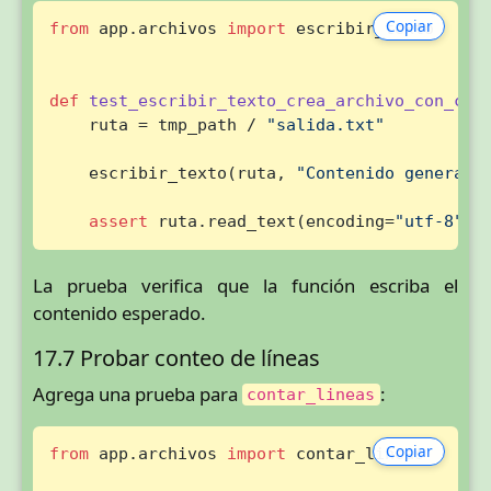
Copiar
from
 app.archivos 
import
 escribir_texto

def
test_escribir_texto_crea_archivo_con_con
    ruta = tmp_path / 
"salida.txt"
    escribir_texto(ruta, 
"Contenido generado
assert
 ruta.read_text(encoding=
"utf-8"
) 
La prueba verifica que la función escriba el
contenido esperado.
17.7 Probar conteo de líneas
Agrega una prueba para
:
contar_lineas
Copiar
from
 app.archivos 
import
 contar_lineas
