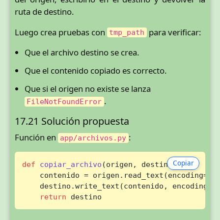
ruta de destino.
Luego crea pruebas con
para verificar:
tmp_path
Que el archivo destino se crea.
Que el contenido copiado es correcto.
Que si el origen no existe se lanza
.
FileNotFoundError
17.21 Solución propuesta
Función en
:
app/archivos.py
Copiar
def
copiar_archivo
(
origen, destino
):

    contenido = origen.read_text(encoding=
"u
    destino.write_text(contenido, encoding=
"
return
 destino