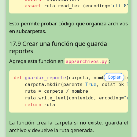
assert
 ruta.read_text(encoding=
"utf-8"
) 
Esto permite probar código que organiza archivos
en subcarpetas.
17.9 Crear una función que guarda
reportes
Agrega esta función en
:
app/archivos.py
Copiar
def
guardar_reporte
(
carpeta, nombre, conteni
    carpeta.mkdir(parents=
True
, exist_ok=
Tru
    ruta = carpeta / nombre

    ruta.write_text(contenido, encoding=
"utf
return
 ruta
La función crea la carpeta si no existe, guarda el
archivo y devuelve la ruta generada.