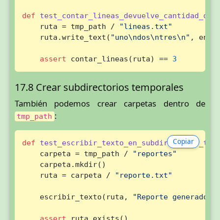
def
test_contar_lineas_devuelve_cantidad_de_
    ruta = tmp_path / 
"lineas.txt"
    ruta.write_text(
"uno\ndos\ntres\n"
, enco
assert
 contar_lineas(ruta) == 
3
17.8 Crear subdirectorios temporales
También podemos crear carpetas dentro de
:
tmp_path
Copiar
def
test_escribir_texto_en_subdirectorio_tem
    carpeta = tmp_path / 
"reportes"
    carpeta.mkdir()

    ruta = carpeta / 
"reporte.txt"
    escribir_texto(ruta, 
"Reporte generado"
)

assert
 ruta.exists()
