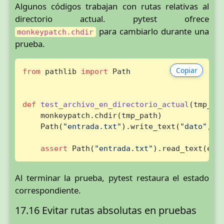
Algunos códigos trabajan con rutas relativas al
directorio actual. pytest ofrece
para cambiarlo durante una
monkeypatch.chdir
prueba.
Copiar
from
 pathlib 
import
 Path

def
test_archivo_en_directorio_actual
(
tmp_pa
    monkeypatch.chdir(tmp_path)

    Path(
"entrada.txt"
).write_text(
"dato"
, e
assert
 Path(
"entrada.txt"
).read_text(enc
Al terminar la prueba, pytest restaura el estado
correspondiente.
17.16 Evitar rutas absolutas en pruebas