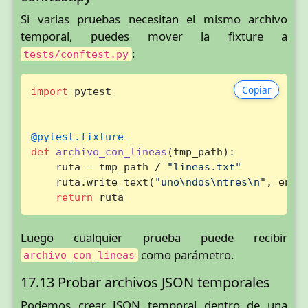
Si varias pruebas necesitan el mismo archivo
temporal, puedes mover la fixture a
:
tests/conftest.py
Copiar
import
 pytest

@pytest.fixture
def
archivo_con_lineas
(
tmp_path
):

    ruta = tmp_path / 
"lineas.txt"
    ruta.write_text(
"uno\ndos\ntres\n"
, enco
return
 ruta
Luego cualquier prueba puede recibir
como parámetro.
archivo_con_lineas
17.13 Probar archivos JSON temporales
Podemos crear JSON temporal dentro de una