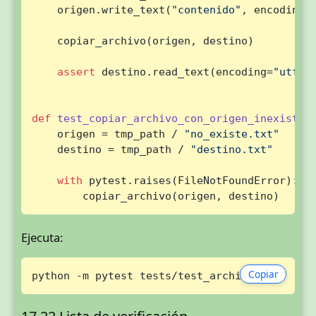
    origen.write_text(
"contenido"
, encoding=
    copiar_archivo(origen, destino)

assert
 destino.read_text(encoding=
"utf-8
def
test_copiar_archivo_con_origen_inexisten
    origen = tmp_path / 
"no_existe.txt"
    destino = tmp_path / 
"destino.txt"
with
 pytest.raises(FileNotFoundError):

        copiar_archivo(origen, destino)
Ejecuta:
Copiar
python -m pytest tests/test_archivos.py