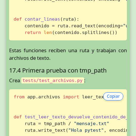
def
contar_lineas
(
ruta
):

    contenido = ruta.read_text(encoding=
"utf
return
len
(contenido.splitlines())
Estas funciones reciben una ruta y trabajan con
archivos de texto.
17.4 Primera prueba con tmp_path
Crea
:
tests/test_archivos.py
Copiar
from
 app.archivos 
import
 leer_texto

def
test_leer_texto_devuelve_contenido_de_ar
    ruta = tmp_path / 
"mensaje.txt"
    ruta.write_text(
"Hola pytest"
, encoding=