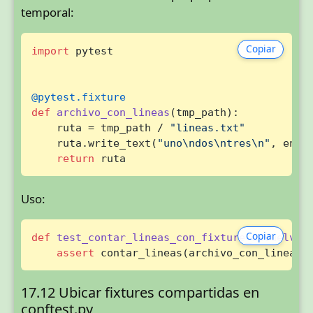
temporal:
Copiar
import
 pytest

@pytest.fixture
def
archivo_con_lineas
(
tmp_path
):

    ruta = tmp_path / 
"lineas.txt"
    ruta.write_text(
"uno\ndos\ntres\n"
, enco
return
 ruta
Uso:
Copiar
def
test_contar_lineas_con_fixture_devuelve_
assert
 contar_lineas(archivo_con_lineas)
17.12 Ubicar fixtures compartidas en
conftest.py