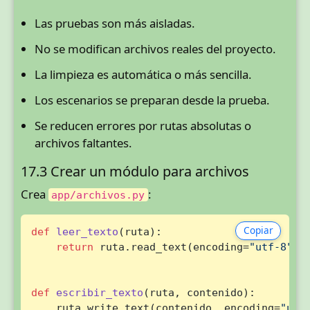
Las pruebas son más aisladas.
No se modifican archivos reales del proyecto.
La limpieza es automática o más sencilla.
Los escenarios se preparan desde la prueba.
Se reducen errores por rutas absolutas o
archivos faltantes.
17.3 Crear un módulo para archivos
Crea
:
app/archivos.py
Copiar
def
leer_texto
(
ruta
):

return
 ruta.read_text(encoding=
"utf-8"
)

def
escribir_texto
(
ruta, contenido
):

    ruta.write_text(contenido, encoding=
"utf