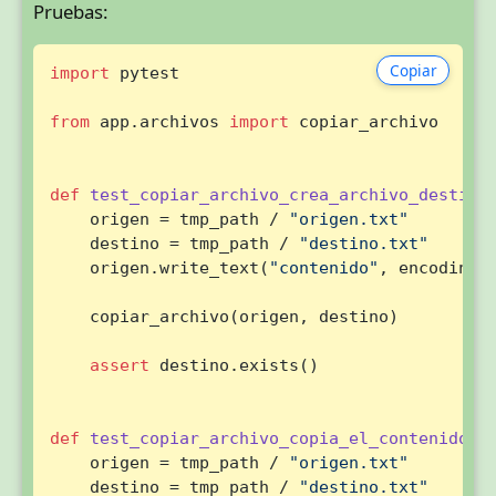
Pruebas:
Copiar
import
 pytest

from
 app.archivos 
import
 copiar_archivo

def
test_copiar_archivo_crea_archivo_destino
    origen = tmp_path / 
"origen.txt"
    destino = tmp_path / 
"destino.txt"
    origen.write_text(
"contenido"
, encoding=
    copiar_archivo(origen, destino)

assert
 destino.exists()

def
test_copiar_archivo_copia_el_contenido
(
t
    origen = tmp_path / 
"origen.txt"
    destino = tmp_path / 
"destino.txt"