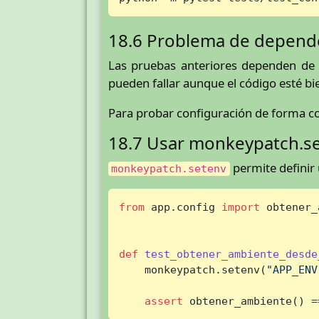
18.6 Problema de depender
Las pruebas anteriores dependen de
pueden fallar aunque el código esté bi
Para probar configuración de forma c
18.7 Usar monkeypatch.s
permite definir
monkeypatch.setenv
from
 app.config 
import
 obtener_
def
test_obtener_ambiente_desde
    monkeypatch.setenv(
"APP_ENV
assert
 obtener_ambiente() =