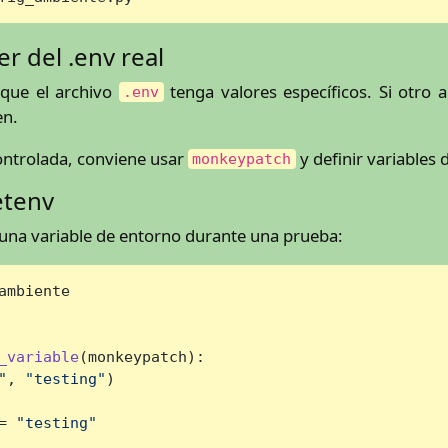
 del .env real
 que el archivo
tenga valores específicos. Si otro 
.env
en.
ontrolada, conviene usar
y definir variables
monkeypatch
etenv
 una variable de entorno durante una prueba:
ambiente

_variable
(
monkeypatch
):

"
, 
"testing"
)

= 
"testing"