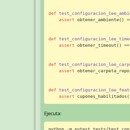
def
test_configuracion_lee_ambi
assert
 obtener_ambiente() =
def
test_configuracion_lee_time
assert
 obtener_timeout() ==
def
test_configuracion_lee_carp
assert
 obtener_carpeta_repo
def
test_configuracion_lee_feat
assert
 cupones_habilitados(
Ejecuta:
python -m pytest tests/test_con