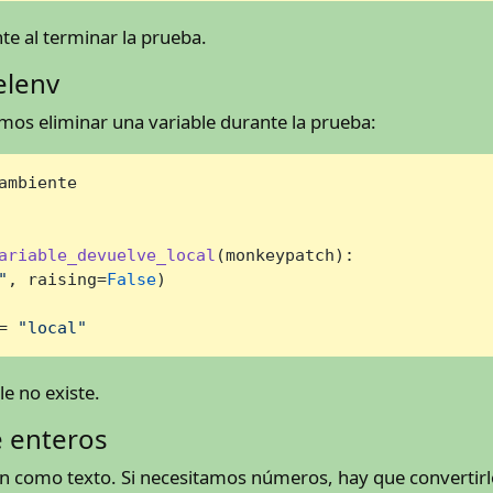
te al terminar la prueba.
elenv
mos eliminar una variable durante la prueba:
ambiente

ariable_devuelve_local
(
monkeypatch
):

"
, raising=
False
)

= 
"local"
le no existe.
e enteros
an como texto. Si necesitamos números, hay que convertirl