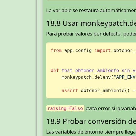
La variable se restaura automáticamen
18.8 Usar monkeypatch.d
Para probar valores por defecto, pode
from
 app.config 
import
 obtener_
def
test_obtener_ambiente_sin_v
    monkeypatch.delenv(
"APP_ENV
assert
 obtener_ambiente() =
evita error si la variab
raising=False
18.9 Probar conversión d
Las variables de entorno siempre lleg