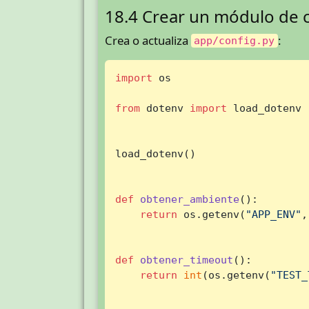
18.4 Crear un módulo de 
Crea o actualiza
:
app/config.py
import
 os

from
 dotenv 
import
 load_dotenv

load_dotenv()

def
obtener_ambiente
():

return
 os.getenv(
"APP_ENV"
,
def
obtener_timeout
():

return
int
(os.getenv(
"TEST_