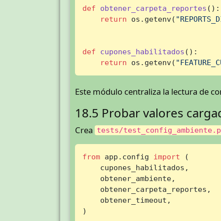
def
obtener_carpeta_reportes
():

return
 os.getenv(
"REPORTS_D
def
cupones_habilitados
():

return
 os.getenv(
"FEATURE_C
Este módulo centraliza la lectura de co
18.5 Probar valores carga
Crea
tests/test_config_ambiente.
from
 app.config 
import
 (

    cupones_habilitados,

    obtener_ambiente,

    obtener_carpeta_reportes,

    obtener_timeout,

)
