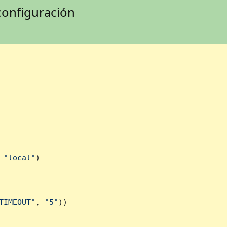
configuración
 
"local"
)

TIMEOUT"
, 
"5"
))
