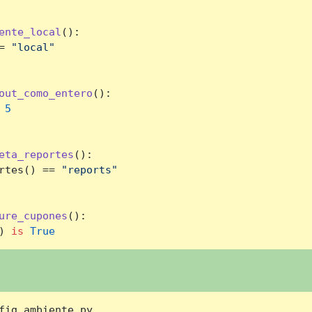
ente_local
():

= 
"local"
out_como_entero
():

 
5
eta_reportes
():

rtes() == 
"reports"
ure_cupones
():

) 
is
True
fig_ambiente.py