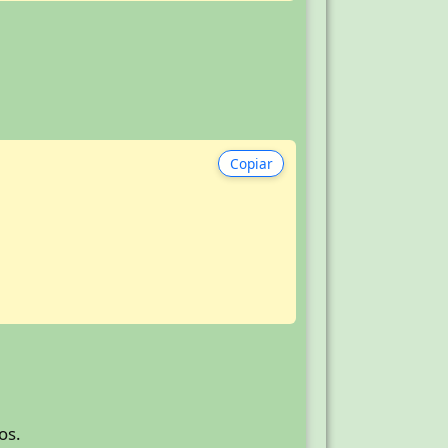
Copiar
os.