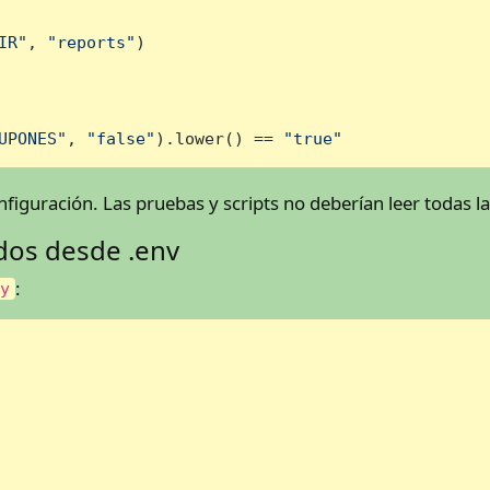
IR"
, 
"reports"
)

UPONES"
, 
"false"
).lower() == 
"true"
nfiguración. Las pruebas y scripts no deberían leer todas la
dos desde .env
:
py