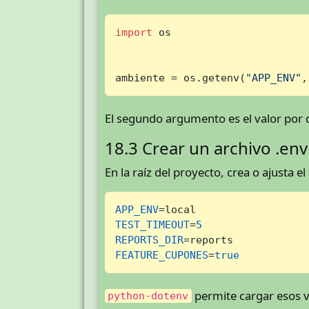
import
 os

ambiente = os.getenv(
"APP_ENV"
,
El segundo argumento es el valor por de
18.3 Crear un archivo .env
En la raíz del proyecto, crea o ajusta e
APP_ENV
TEST_TIMEOUT
=
5
REPORTS_DIR
FEATURE_CUPONES
=
true
permite cargar esos v
python-dotenv