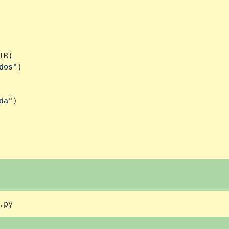
R)

dos"
)

da"
)

.py