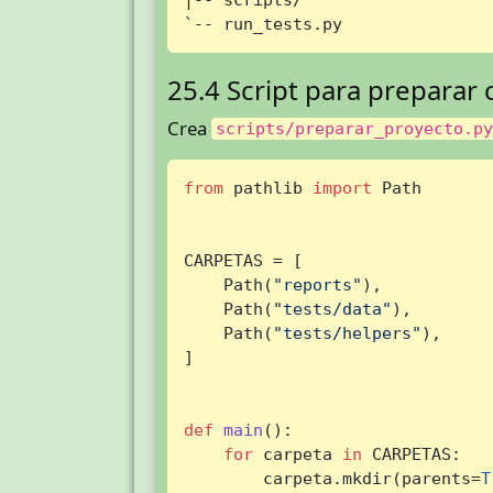
`-- run_tests.py
25.4 Script para preparar 
Crea
scripts/preparar_proyecto.p
from
 pathlib 
import
 Path

CARPETAS = [

    Path(
"reports"
),

    Path(
"tests/data"
),

    Path(
"tests/helpers"
),

]

def
main
():

for
 carpeta 
in
 CARPETAS:

        carpeta.mkdir(parents=
T