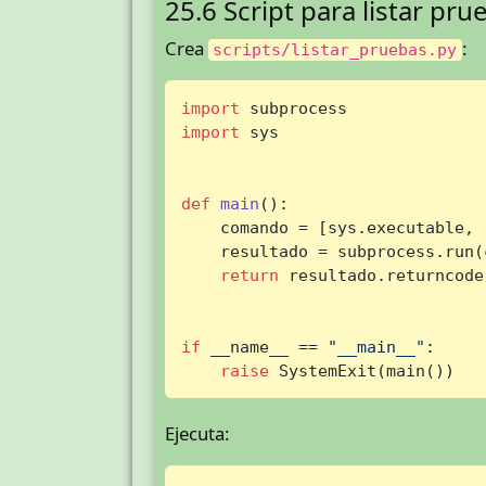
25.6 Script para listar pru
Crea
:
scripts/listar_pruebas.py
import
import
 sys

def
main
():

    comando = [sys.executable, 
    resultado = subprocess.run(
return
 resultado.returncode

if
 __name__ == 
"__main__"
:

raise
 SystemExit(main())
Ejecuta: