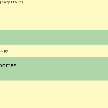
{carpeta}
"
)

o.py
eportes
: