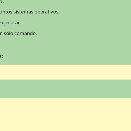
s.
intos sistemas operativos.
 ejecutar.
un solo comando.
s: