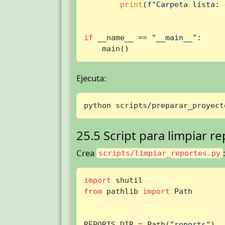
print
(
f"Carpeta lista: 
if
 __name__ == 
"__main__"
:

    main()
Ejecuta:
python scripts/preparar_proyect
25.5 Script para limpiar r
Crea
scripts/limpiar_reportes.py
import
from
 pathlib 
import
 Path

REPORTS_DIR = Path(
"reports"
)
