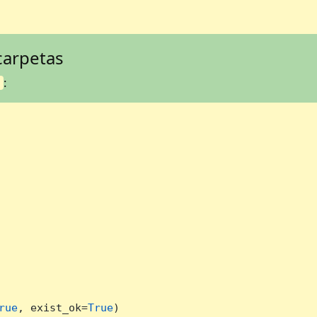
carpetas
:
y
rue
, exist_ok=
True
)
