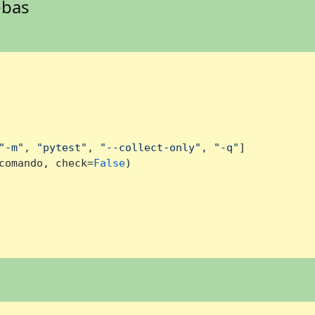
ebas
"-m"
, 
"pytest"
, 
"--collect-only"
, 
"-q"
]

comando, check=
False
)
