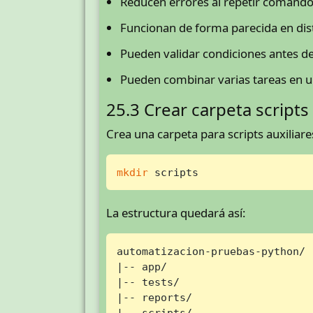
Reducen errores al repetir comando
Funcionan de forma parecida en dist
Pueden validar condiciones antes de
Pueden combinar varias tareas en 
25.3 Crear carpeta scripts
Crea una carpeta para scripts auxiliare
mkdir
 scripts
La estructura quedará así:
automatizacion-pruebas-python/

|-- app/

|-- tests/

|-- reports/

|-- scripts/
