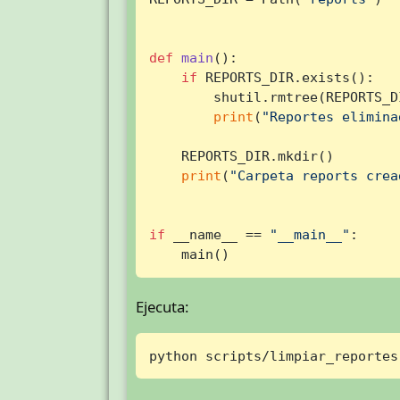
def
main
():

if
 REPORTS_DIR.exists():

        shutil.rmtree(REPORTS_DI
print
(
"Reportes elimina
    REPORTS_DIR.mkdir()

print
(
"Carpeta reports crea
if
 __name__ == 
"__main__"
:

    main()
Ejecuta:
python scripts/limpiar_reportes