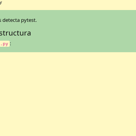
y
s detecta pytest.
estructura
:
a.py