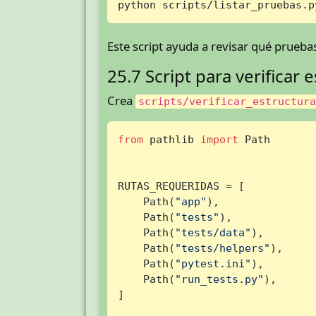
python scripts/listar_pruebas.p
Este script ayuda a revisar qué prueba
25.7 Script para verificar 
Crea
scripts/verificar_estructur
from
 pathlib 
import
 Path

RUTAS_REQUERIDAS = [

    Path(
"app"
),

    Path(
"tests"
),

    Path(
"tests/data"
),

    Path(
"tests/helpers"
),

    Path(
"pytest.ini"
),

    Path(
"run_tests.py"
),

]
