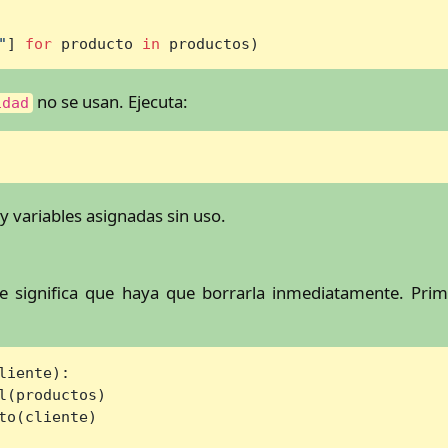
"
] 
for
 producto 
in
 productos)
no se usan. Ejecuta:
idad
 variables asignadas sin uso.
re significa que haya que borrarla inmediatamente. Prim
liente
):

l(productos)

o(cliente)
