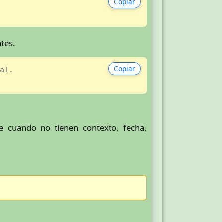
Copiar
tes.
Copiar
al.
le cuando no tienen contexto, fecha,