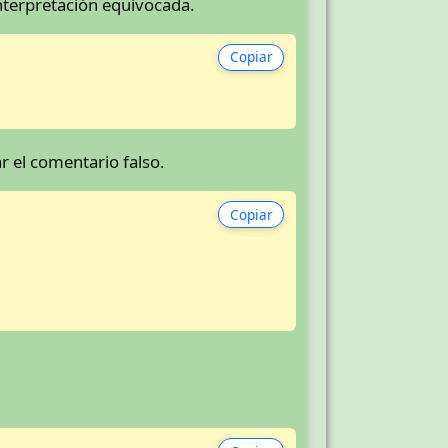
nterpretación equivocada.
Copiar
r el comentario falso.
Copiar