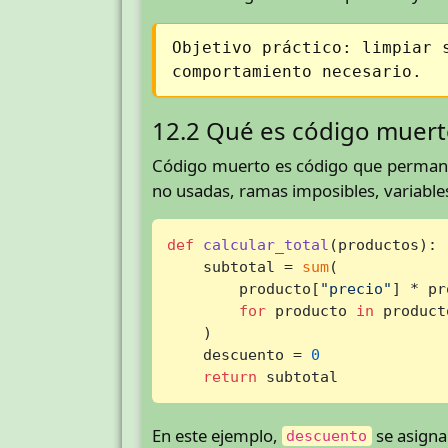
Objetivo práctico: limpiar 
comportamiento necesario.
12.2 Qué es código muer
Código muerto es código que permanec
no usadas, ramas imposibles, variabl
def
calcular_total
(
productos
):

    subtotal = 
sum
(

        producto[
"precio"
] * pr
for
 producto 
in
 producto
    )

    descuento = 
0
return
 subtotal
En este ejemplo,
se asigna
descuento