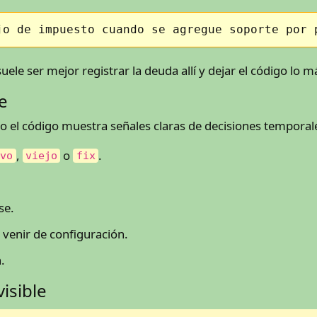
jo de impuesto cuando se agregue soporte por 
uele ser mejor registrar la deuda allí y dejar el código lo m
e
do el código muestra señales claras de decisiones temporal
,
o
.
evo
viejo
fix
se.
venir de configuración.
.
isible