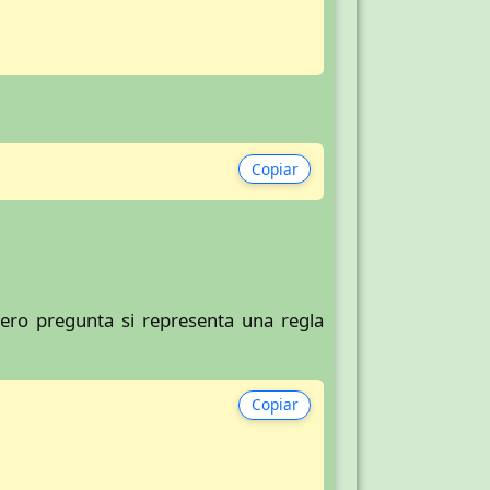
Copiar
ero pregunta si representa una regla
Copiar