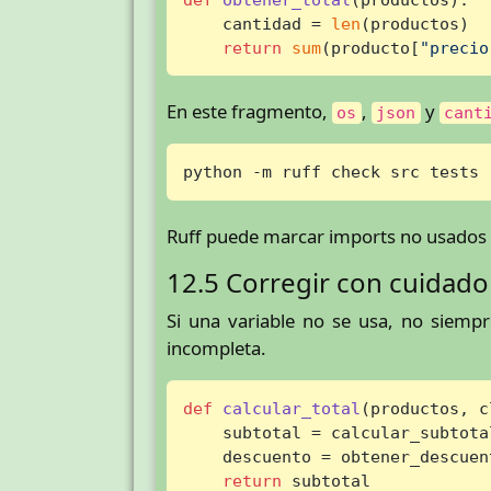
    cantidad = 
len
(productos)

return
sum
(producto[
"precio
En este fragmento,
,
y
os
json
cant
python -m ruff check src tests
Ruff puede marcar imports no usados y
12.5 Corregir con cuidado
Si una variable no se usa, no siemp
incompleta.
def
calcular_total
(
productos, c
    subtotal = calcular_subtota
    descuento = obtener_descuent
return
 subtotal