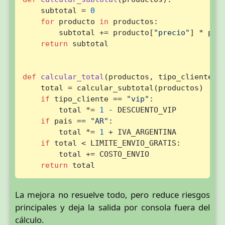
    subtotal = 
0
for
 producto 
in
 productos:

        subtotal += producto[
"precio"
] * pro
return
 subtotal

def
calcular_total
(
productos, tipo_cliente, 
    total = calcular_subtotal(productos)

if
 tipo_cliente == 
"vip"
:

        total *= 
1
 - DESCUENTO_VIP

if
 pais == 
"AR"
:

        total *= 
1
 + IVA_ARGENTINA

if
 total < LIMITE_ENVIO_GRATIS:

        total += COSTO_ENVIO

return
 total
La mejora no resuelve todo, pero reduce riesgos
principales y deja la salida por consola fuera del
cálculo.