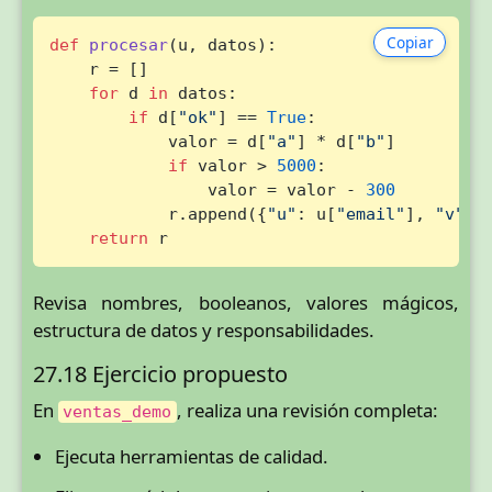
Copiar
def
procesar
(
u, datos
):

    r = []

for
 d 
in
 datos:

if
 d[
"ok"
] == 
True
:

            valor = d[
"a"
] * d[
"b"
]

if
 valor > 
5000
:

                valor = valor - 
300
            r.append({
"u"
: u[
"email"
], 
"v"
: v
return
 r
Revisa nombres, booleanos, valores mágicos,
estructura de datos y responsabilidades.
27.18 Ejercicio propuesto
En
, realiza una revisión completa:
ventas_demo
Ejecuta herramientas de calidad.