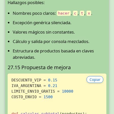
Hallazgos posibles:
Nombres poco claros:
,
,
,
.
hacer
c
t
x
Excepción genérica silenciada.
Valores mágicos sin constantes.
Cálculo y salida por consola mezclados.
Estructura de productos basada en claves
abreviadas.
27.15 Propuesta de mejora
Copiar
DESCUENTO_VIP = 
0.15
IVA_ARGENTINA = 
0.21
LIMITE_ENVIO_GRATIS = 
10000
COSTO_ENVIO = 
1500
def
calcular_subtotal
(
productos
):
