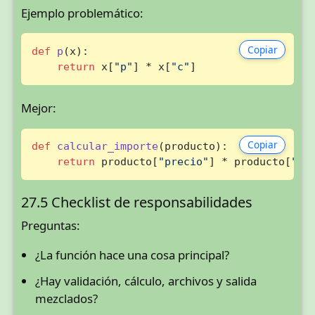
Ejemplo problemático:
Copiar
def
p
(
x
):

return
 x[
"p"
] * x[
"c"
]
Mejor:
Copiar
def
calcular_importe
(
producto
):

return
 producto[
"precio"
] * producto[
"ca
27.5 Checklist de responsabilidades
Preguntas:
¿La función hace una cosa principal?
¿Hay validación, cálculo, archivos y salida
mezclados?