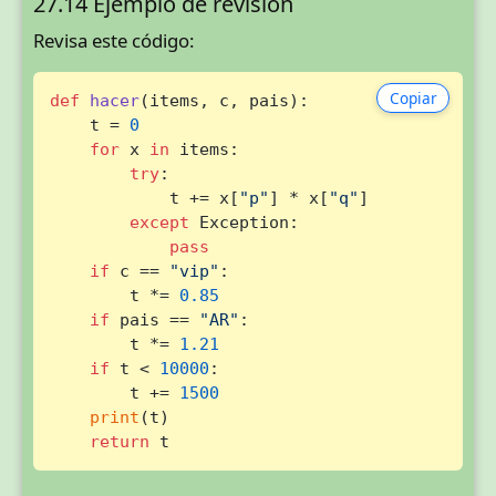
27.14 Ejemplo de revisión
Revisa este código:
Copiar
def
hacer
(
items, c, pais
):

    t = 
0
for
 x 
in
 items:

try
:

            t += x[
"p"
] * x[
"q"
]

except
 Exception:

pass
if
 c == 
"vip"
:

        t *= 
0.85
if
 pais == 
"AR"
:

        t *= 
1.21
if
 t < 
10000
:

        t += 
1500
print
(t)

return
 t