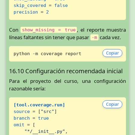
skip_covered
 = 
false
precision
 = 
2
Con
, el reporte muestra
show_missing = true
líneas faltantes sin tener que pasar
cada vez.
-m
Copiar
python -m coverage report
16.10 Configuración recomendada inicial
Para el proyecto del curso, una configuración
razonable sería:
Copiar
[tool.coverage.run]
source
 = [
"src"
branch
 = 
true
omit
 = [

"*/__init__.py"
,
