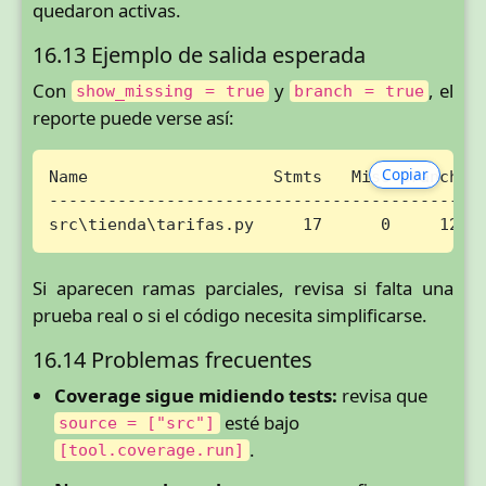
quedaron activas.
16.13 Ejemplo de salida esperada
Con
y
, el
show_missing = true
branch = true
reporte puede verse así:
Copiar
Name                   Stmts   Miss Branch Br
---------------------------------------------
src\tienda\tarifas.py     17      0     12  
Si aparecen ramas parciales, revisa si falta una
prueba real o si el código necesita simplificarse.
16.14 Problemas frecuentes
Coverage sigue midiendo tests:
revisa que
esté bajo
source = ["src"]
.
[tool.coverage.run]