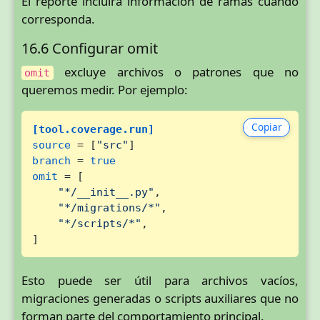
El reporte incluirá información de ramas cuando
corresponda.
16.6 Configurar omit
excluye archivos o patrones que no
omit
queremos medir. Por ejemplo:
Copiar
[tool.coverage.run]
source
 = [
"src"
branch
 = 
true
omit
 = [

"*/__init__.py"
,

"*/migrations/*"
,

"*/scripts/*"
,

]
Esto puede ser útil para archivos vacíos,
migraciones generadas o scripts auxiliares que no
forman parte del comportamiento principal.