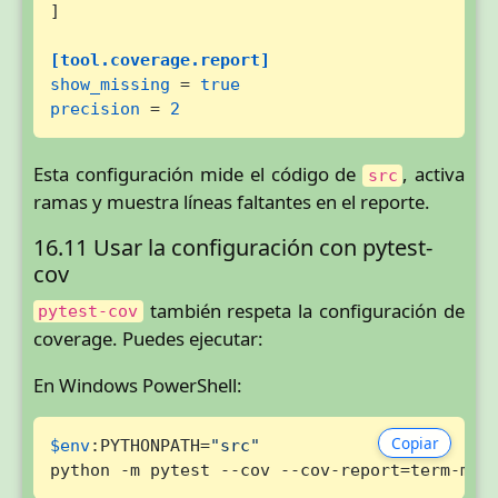
]

[tool.coverage.report]
show_missing
 = 
true
precision
 = 
2
Esta configuración mide el código de
, activa
src
ramas y muestra líneas faltantes en el reporte.
16.11 Usar la configuración con pytest-
cov
también respeta la configuración de
pytest-cov
coverage. Puedes ejecutar:
En Windows PowerShell:
Copiar
$env
:PYTHONPATH=
"src"
python -m pytest --cov --cov-report=term-mis