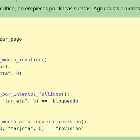
rítico, no empieces por líneas sueltas. Agrupa las prueb
zar_pago

_monto_invalido
():

r):

eta"
, 
0
)

_por_intentos_fallidos
():

 
"tarjeta"
, 
3
) == 
"bloqueado"
_monto_alto_requiere_revision
():

0
, 
"tarjeta"
, 
0
) == 
"revision"