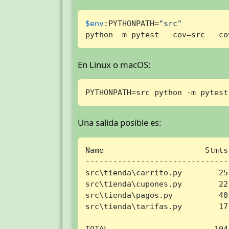
$env
:PYTHONPATH=
"src"
python -m pytest --cov=src --co
En Linux o macOS:
PYTHONPATH=src python -m pytest
Una salida posible es:
Name                      Stmts
-------------------------------
src\tienda\carrito.py        25
src\tienda\cupones.py        22
src\tienda\pagos.py          40
src\tienda\tarifas.py        17
-------------------------------
TOTAL                       104