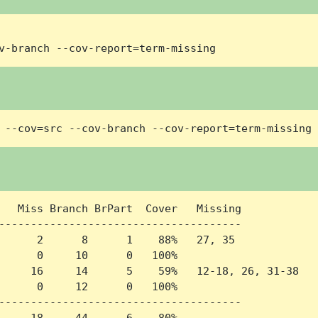
v-branch --cov-report=term-missing
 --cov=src --cov-branch --cov-report=term-missing
   Miss Branch BrPart  Cover   Missing

--------------------------------------

      2      8      1    88%   27, 35

      0     10      0   100%

     16     14      5    59%   12-18, 26, 31-38

      0     12      0   100%

--------------------------------------

     18     44      6    80%