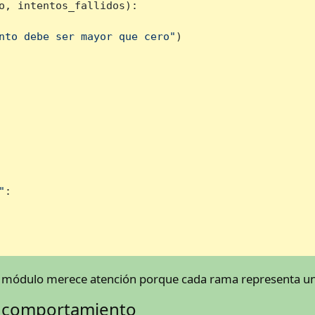
o, intentos_fallidos
):

nto debe ser mayor que cero"
)

"
:

te módulo merece atención porque cada rama representa un
r comportamiento