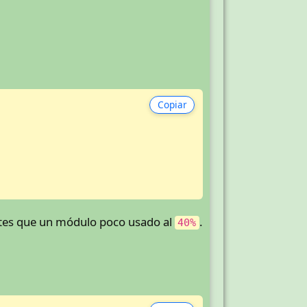
Copiar
tes que un módulo poco usado al
.
40%