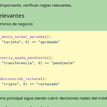
mportante, verifican reglas relevantes.
elevantes
aminos de negocio:
_monto_normal_aprueba
():

 
"tarjeta"
, 
0
) == 
"aprobado"
rencia_queda_pendiente
():

 
"transferencia"
, 
0
) == 
"pendiente"
desconocido_rechaza
():

 
"cripto"
, 
0
) == 
"rechazado"
terio principal sigue siendo cubrir decisiones reales del mód