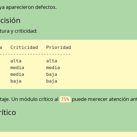
a aparecieron defectos.
cisión
ra y criticidad:
a   Criticidad   Prioridad

--------------------------

    alta         alta

    media        media

    media        baja

    baja         baja
ntaje. Un módulo crítico al
puede merecer atención an
75%
ítico