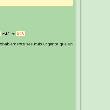
está en
.
59%
 probablemente sea más urgente que un