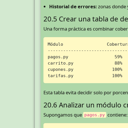
Historial de errores:
zonas donde y
20.5 Crear una tabla de de
Una forma práctica es combinar cobertu
Módulo                 Cobertur
-------------------------------
pagos.py                  59%  
carrito.py                88%  
cupones.py               100%  
tarifas.py               100%  
Esta tabla evita decidir solo por porce
20.6 Analizar un módulo cr
Supongamos que
contiene:
pagos.py