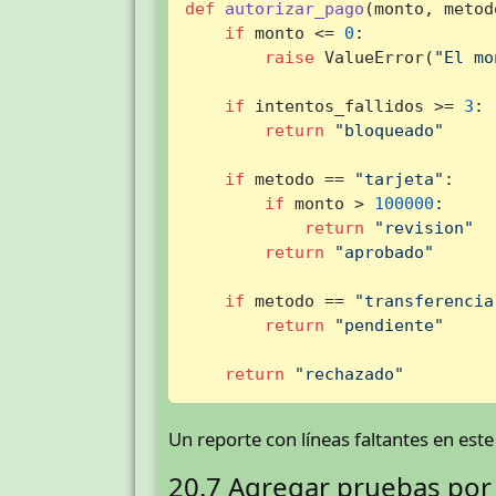
def
autorizar_pago
(
monto, metod
if
 monto <= 
0
:

raise
 ValueError(
"El mo
if
 intentos_fallidos >= 
3
:

return
"bloqueado"
if
 metodo == 
"tarjeta"
:

if
 monto > 
100000
:

return
"revision"
return
"aprobado"
if
 metodo == 
"transferencia
return
"pendiente"
return
"rechazado"
Un reporte con líneas faltantes en es
20.7 Agregar pruebas po