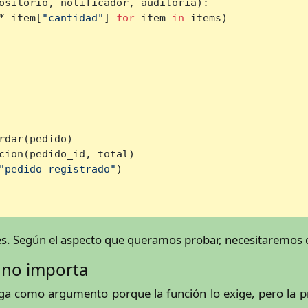
ositorio, notificador, auditoria
):

* item[
"cantidad"
] 
for
 item 
in
 items)

rdar(pedido)

cion(pedido_id, total)

"pedido_registrado"
)

nes. Según el aspecto que queramos probar, necesitaremos 
 no importa
 como argumento porque la función lo exige, pero la prue