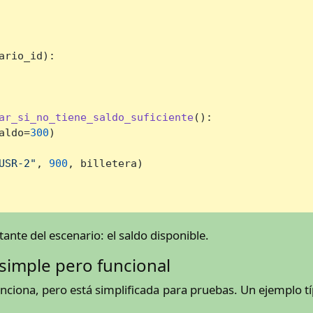
ario_id
):

ar_si_no_tiene_saldo_suficiente
():

aldo=
300
)

USR-2"
, 
900
, billetera)

tante del escenario: el saldo disponible.
simple pero funcional
ciona, pero está simplificada para pruebas. Un ejemplo t