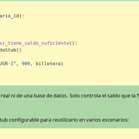
ario_id
):

si_tiene_saldo_suficiente
():

oStub()

USR-1"
, 
900
, billetera)

eal ni de una base de datos. Solo controla el saldo que la f
tub configurable para reutilizarlo en varios escenarios: