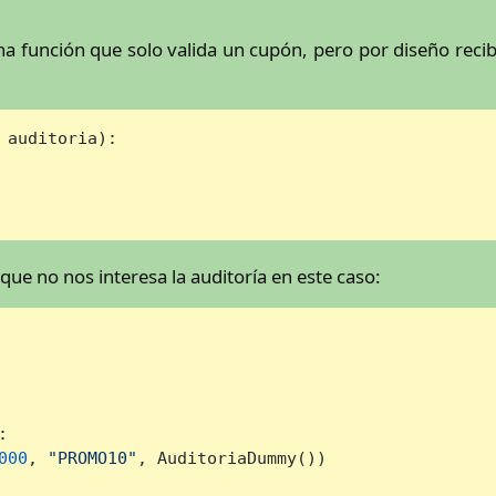
unción que solo valida un cupón, pero por diseño recibe
 auditoria
):

 no nos interesa la auditoría en este caso:


000
, 
"PROMO10"
, AuditoriaDummy())
