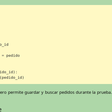
_id

= pedido

ido_id
):

(pedido_id)
pero permite guardar y buscar pedidos durante la prueba.
e