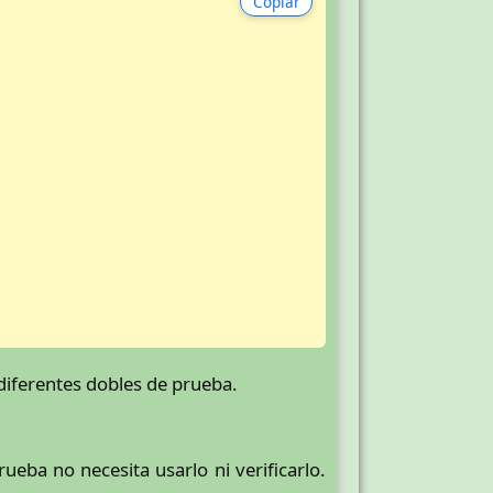
Copiar
diferentes dobles de prueba.
ba no necesita usarlo ni verificarlo.