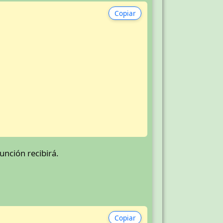
Copiar
unción recibirá.
Copiar