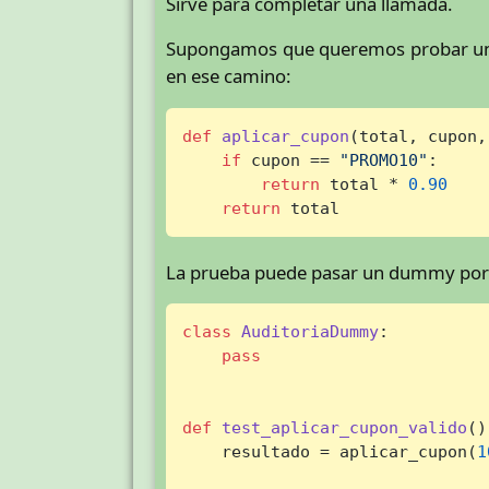
Sirve para completar una llamada.
Supongamos que queremos probar una f
en ese camino:
def
aplicar_cupon
(
total, cupon,
if
 cupon == 
"PROMO10"
:

return
 total * 
0.90
return
 total
La prueba puede pasar un dummy porque
class
AuditoriaDummy
:

pass
def
test_aplicar_cupon_valido
():
    resultado = aplicar_cupon(
1