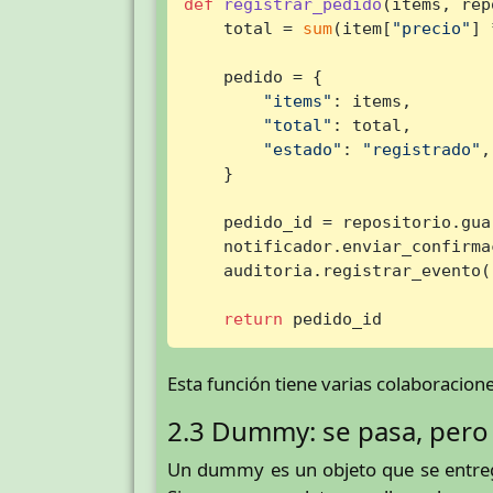
def
registrar_pedido
(
items, rep
    total = 
sum
(item[
"precio"
] 
    pedido = {

"items"
: items,

"total"
: total,

"estado"
: 
"registrado"
,

    }

    pedido_id = repositorio.gua
    notificador.enviar_confirma
    auditoria.registrar_evento(
return
 pedido_id
Esta función tiene varias colaboracio
2.3 Dummy: se pasa, pero
Un dummy es un objeto que se entrega