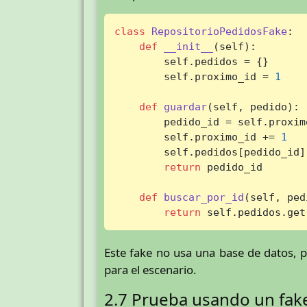
class
RepositorioPedidosFake
:

def
__init__
(
self
):

        self.pedidos = {}

        self.proximo_id = 
1
def
guardar
(
self, pedido
):

        pedido_id = self.proximo
        self.proximo_id += 
1
        self.pedidos[pedido_id] 
return
 pedido_id

def
buscar_por_id
(
self, ped
return
 self.pedidos.get
Este fake no usa una base de datos, 
para el escenario.
2.7 Prueba usando un fak