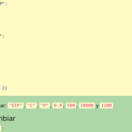
P"
:

"
:

 
2
)
tar:
,
,
,
,
,
y
.
"VIP"
"C"
"P"
0.9
500
10000
1200
mbiar
:
y