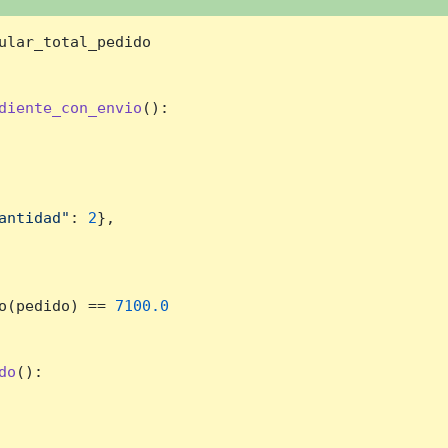
ular_total_pedido

diente_con_envio
():

antidad"
: 
2
},

o(pedido) == 
7100.0
do
():
