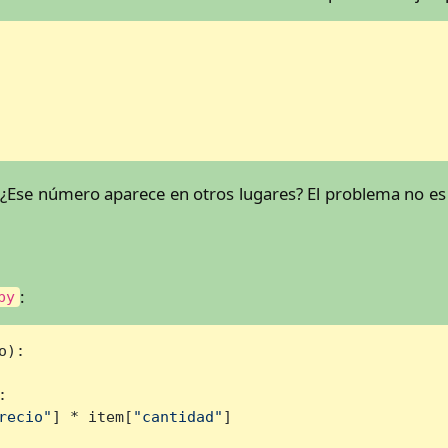
 ¿Ese número aparece en otros lugares? El problema no es el
:
py
o
):

:

recio"
] * item[
"cantidad"
]
