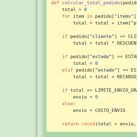
def
calcular_total_pedido
(
pedid
    total = 
0
for
 item 
in
 pedido[
"items"
]
        total = total + item[
"p
if
 pedido[
"cliente"
] == CLI
        total = total * DESCUENT
if
 pedido[
"estado"
] == ESTA
        total = 
0
elif
 pedido[
"estado"
] == ES
        total = total + RECARGO_
if
 total >= LIMITE_ENVIO_GRA
        envio = 
0
else
:

        envio = COSTO_ENVIO

return
round
(total + envio,