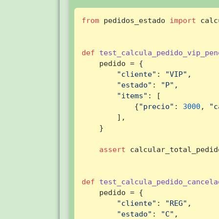
from
 pedidos_estado 
import
 calc
def
test_calcula_pedido_vip_pen
    pedido = {

"cliente"
: 
"VIP"
,

"estado"
: 
"P"
,

"items"
: [

            {
"precio"
: 
3000
, 
"c
        ],

    }

assert
 calcular_total_pedid
def
test_calcula_pedido_cancela
    pedido = {

"cliente"
: 
"REG"
,

"estado"
: 
"C"
,
