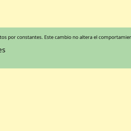
os por constantes. Este cambio no altera el comportamient
es