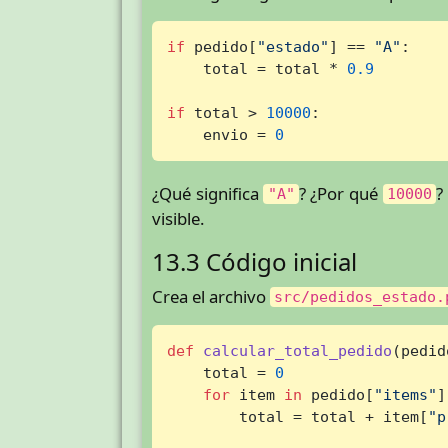
if
 pedido[
"estado"
] == 
"A"
:

    total = total * 
0.9
if
 total > 
10000
:

    envio = 
0
¿Qué significa
? ¿Por qué
?
"A"
10000
visible.
13.3 Código inicial
Crea el archivo
src/pedidos_estado.
def
calcular_total_pedido
(
pedid
    total = 
0
for
 item 
in
 pedido[
"items"
]
        total = total + item[
"p