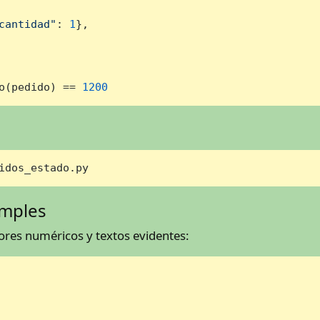
cantidad"
: 
1
},

o(pedido) == 
1200
idos_estado.py
imples
lores numéricos y textos evidentes: