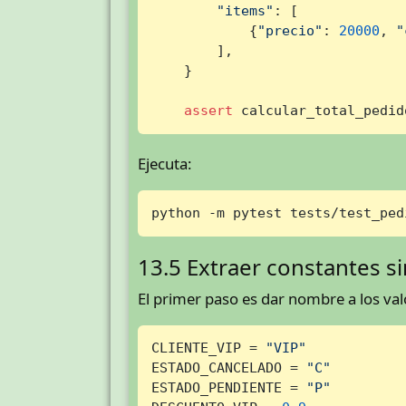
"items"
: [

            {
"precio"
: 
20000
, 
"
        ],

    }

assert
 calcular_total_pedid
Ejecuta:
python -m pytest tests/test_ped
13.5 Extraer constantes s
El primer paso es dar nombre a los va
CLIENTE_VIP = 
"VIP"
ESTADO_CANCELADO = 
"C"
ESTADO_PENDIENTE = 
"P"