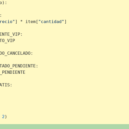
o
):

:

recio"
] * item[
"cantidad"
]

ENTE_VIP:

O_VIP

DO_CANCELADO:

TADO_PENDIENTE:

PENDIENTE

TIS:

 
2
)