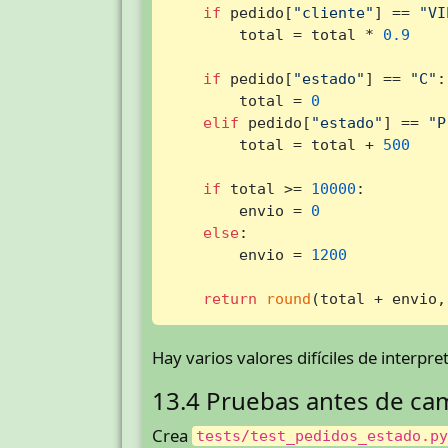
if
 pedido[
"cliente"
] == 
"VI
        total = total * 
0.9
if
 pedido[
"estado"
] == 
"C"
:

        total = 
0
elif
 pedido[
"estado"
] == 
"P
        total = total + 
500
if
 total >= 
10000
:

        envio = 
0
else
:

        envio = 
1200
return
round
(total + envio,
Hay varios valores difíciles de interpre
13.4 Pruebas antes de ca
Crea
tests/test_pedidos_estado.p