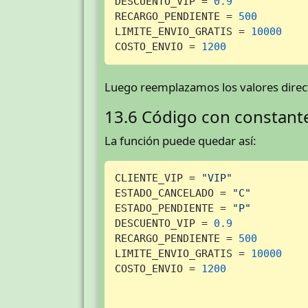
DESCUENTO_VIP = 
0.9
RECARGO_PENDIENTE = 
500
LIMITE_ENVIO_GRATIS = 
10000
COSTO_ENVIO = 
1200
Luego reemplazamos los valores direct
13.6 Código con constant
La función puede quedar así:
CLIENTE_VIP = 
"VIP"
ESTADO_CANCELADO = 
"C"
ESTADO_PENDIENTE = 
"P"
DESCUENTO_VIP = 
0.9
RECARGO_PENDIENTE = 
500
LIMITE_ENVIO_GRATIS = 
10000
COSTO_ENVIO = 
1200