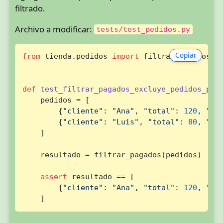
filtrado.
Archivo a modificar:
tests/test_pedidos.py
Copiar
from
 tienda.pedidos 
import
 filtrar_pagados

def
test_filtrar_pagados_excluye_pedidos_pen
    pedidos = [

        {
"cliente"
: 
"Ana"
, 
"total"
: 
120
, 
"es
        {
"cliente"
: 
"Luis"
, 
"total"
: 
80
, 
"es
    ]

    resultado = filtrar_pagados(pedidos)

assert
 resultado == [

        {
"cliente"
: 
"Ana"
, 
"total"
: 
120
, 
"es
    ]