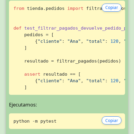
Copiar
from
 tienda.pedidos 
import
 filtrar_pagados

def
test_filtrar_pagados_devuelve_pedido_pag
    pedidos = [

        {
"cliente"
: 
"Ana"
, 
"total"
: 
120
, 
"es
    ]

    resultado = filtrar_pagados(pedidos)

assert
 resultado == [

        {
"cliente"
: 
"Ana"
, 
"total"
: 
120
, 
"es
    ]
Ejecutamos:
Copiar
python -m pytest