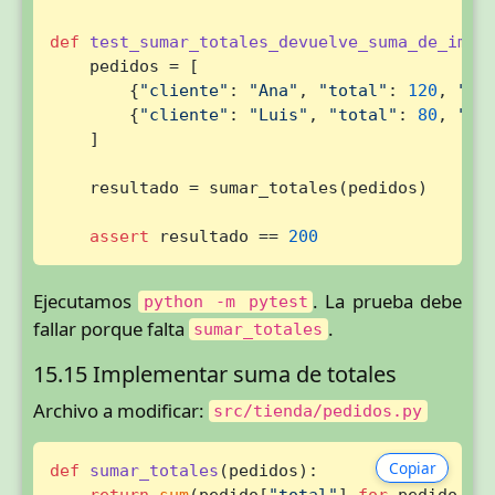
def
test_sumar_totales_devuelve_suma_de_impo
    pedidos = [

        {
"cliente"
: 
"Ana"
, 
"total"
: 
120
, 
"es
        {
"cliente"
: 
"Luis"
, 
"total"
: 
80
, 
"es
    ]

    resultado = sumar_totales(pedidos)

assert
 resultado == 
200
Ejecutamos
. La prueba debe
python -m pytest
fallar porque falta
.
sumar_totales
15.15 Implementar suma de totales
Archivo a modificar:
src/tienda/pedidos.py
Copiar
def
sumar_totales
(
pedidos
):

return
sum
(pedido[
"total"
] 
for
 pedido 
in