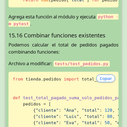
Agrega esta función al módulo y ejecuta
python -
.
m pytest
15.16 Combinar funciones existentes
Podemos calcular el total de pedidos pagados
combinando funciones:
Archivo a modificar:
tests/test_pedidos.py
Copiar
from
 tienda.pedidos 
import
 total_pagado

def
test_total_pagado_suma_solo_pedidos_paga
    pedidos = [

        {
"cliente"
: 
"Ana"
, 
"total"
: 
120
, 
"es
        {
"cliente"
: 
"Luis"
, 
"total"
: 
80
, 
"es
        {
"cliente"
: 
"Eva"
, 
"total"
: 
50
, 
"est