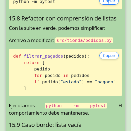
Copiar
python -m pytest
15.8 Refactor con comprensión de listas
Con la suite en verde, podemos simplificar:
Archivo a modificar:
src/tienda/pedidos.py
Copiar
def
filtrar_pagados
(
pedidos
):

return
 [

        pedido

for
 pedido 
in
 pedidos

if
 pedido[
"estado"
] == 
"pagado"
    ]
Ejecutamos
. El
python -m pytest
comportamiento debe mantenerse.
15.9 Caso borde: lista vacía