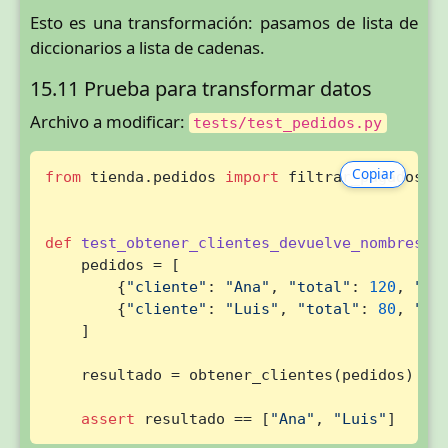
Esto es una transformación: pasamos de lista de
diccionarios a lista de cadenas.
15.11 Prueba para transformar datos
Archivo a modificar:
tests/test_pedidos.py
Copiar
from
 tienda.pedidos 
import
 filtrar_pagados, o
def
test_obtener_clientes_devuelve_nombres_d
    pedidos = [

        {
"cliente"
: 
"Ana"
, 
"total"
: 
120
, 
"es
        {
"cliente"
: 
"Luis"
, 
"total"
: 
80
, 
"es
    ]

    resultado = obtener_clientes(pedidos)

assert
 resultado == [
"Ana"
, 
"Luis"
]