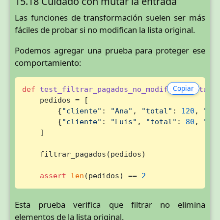
15.18 Cuidado con mutar la entrada
Las funciones de transformación suelen ser más
fáciles de probar si no modifican la lista original.
Podemos agregar una prueba para proteger ese
comportamiento:
Copiar
def
test_filtrar_pagados_no_modifica_lista_o
    pedidos = [

        {
"cliente"
: 
"Ana"
, 
"total"
: 
120
, 
"es
        {
"cliente"
: 
"Luis"
, 
"total"
: 
80
, 
"es
    ]

    filtrar_pagados(pedidos)

assert
len
(pedidos) == 
2
Esta prueba verifica que filtrar no elimina
elementos de la lista original.