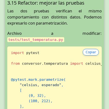
3.15 Refactor: mejorar las pruebas
Las dos pruebas verifican el mismo
comportamiento con distintos datos. Podemos
expresarlo con parametrización.
Archivo a modificar:
tests/test_temperatura.py
Copiar
import
 pytest

from
 conversor.temperatura 
import
 celsius_a_f
@pytest.mark.parametrize(
"celsius, esperado"
,

    [

        (
0
, 
32
),

        (
100
, 
212
),
