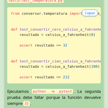
tests/test_temperatura.py
Copiar
from
 conversor.temperatura 
import
 celsius_a_f
def
test_convertir_cero_celsius_a_fahrenheit
(
    resultado = celsius_a_fahrenheit(
0
)

assert
 resultado == 
32
def
test_convertir_cien_celsius_a_fahrenheit
(
    resultado = celsius_a_fahrenheit(
100
)

assert
 resultado == 
212
Ejecutamos
. La segunda
python -m pytest
prueba debe fallar porque la función devuelve
siempre
.
32