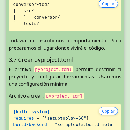
Copiar
conversor-tdd/

|-- src/

|   `-- conversor/

`-- tests/
Todavía no escribimos comportamiento. Solo
preparamos el lugar donde vivirá el código.
3.7 Crear pyproject.toml
El archivo
permite describir el
pyproject.toml
proyecto y configurar herramientas. Usaremos
una configuración mínima.
Archivo a crear:
pyproject.toml
Copiar
[build-system]
requires
 = [
"setuptools>=68"
build-backend
 = 
"setuptools.build_meta"