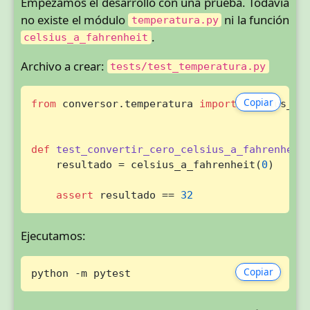
Empezamos el desarrollo con una prueba. Todavía
no existe el módulo
ni la función
temperatura.py
.
celsius_a_fahrenheit
Archivo a crear:
tests/test_temperatura.py
Copiar
from
 conversor.temperatura 
import
 celsius_a_f
def
test_convertir_cero_celsius_a_fahrenheit
(
    resultado = celsius_a_fahrenheit(
0
)

assert
 resultado == 
32
Ejecutamos:
Copiar
python -m pytest