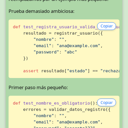
Prueba demasiado ambiciosa:
Copiar
def
test_registra_usuario_valida_datos_guard
    resultado = registrar_usuario({

"nombre"
: 
""
,

"email"
: 
"ana@example.com"
,

"password"
: 
"abc"
    })

assert
 resultado[
"estado"
] == 
"rechazado
Primer paso más pequeño:
Copiar
def
test_nombre_es_obligatorio
():

    errores = validar_datos_registro({

"nombre"
: 
""
,

"email"
: 
"ana@example.com"
,
