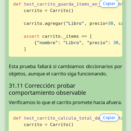
Copiar
def
test_carrito_guarda_items_en_lista_inter
    carrito = Carrito()

    carrito.agregar(
"Libro"
, precio=
30
, cant
assert
 carrito._items == [

        {
"nombre"
: 
"Libro"
, 
"precio"
: 
30
, 
"c
    ]
Esta prueba fallará si cambiamos diccionarios por
objetos, aunque el carrito siga funcionando.
31.11 Corrección: probar
comportamiento observable
Verificamos lo que el carrito promete hacia afuera.
Copiar
def
test_carrito_calcula_total_de_producto_a
    carrito = Carrito()
