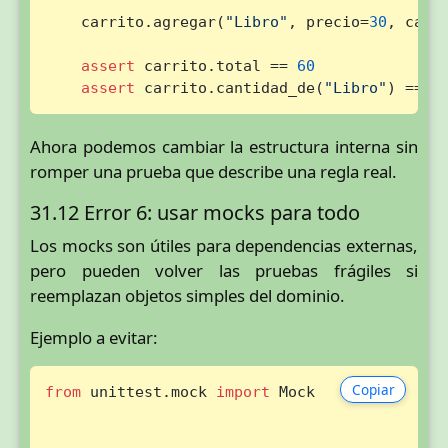
    carrito.agregar(
"Libro"
, precio=
30
, cant
assert
 carrito.total == 
60
assert
 carrito.cantidad_de(
"Libro"
) == 
2
Ahora podemos cambiar la estructura interna sin
romper una prueba que describe una regla real.
31.12 Error 6: usar mocks para todo
Los mocks son útiles para dependencias externas,
pero pueden volver las pruebas frágiles si
reemplazan objetos simples del dominio.
Ejemplo a evitar:
Copiar
from
 unittest.mock 
import
 Mock
