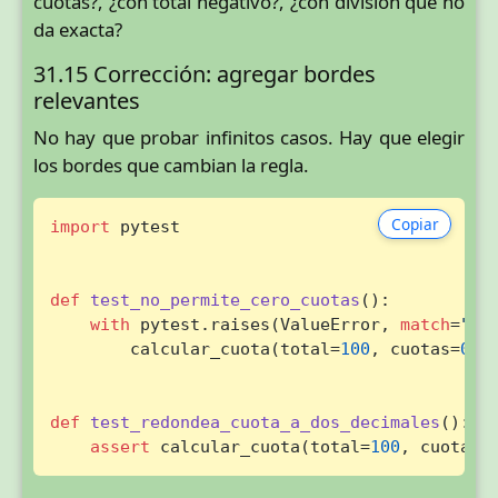
cuotas?, ¿con total negativo?, ¿con división que no
da exacta?
31.15 Corrección: agregar bordes
relevantes
No hay que probar infinitos casos. Hay que elegir
los bordes que cambian la regla.
Copiar
import
 pytest

def
test_no_permite_cero_cuotas
():

with
 pytest.raises(ValueError, 
match
=
"La
        calcular_cuota(total=
100
, cuotas=
0
)

def
test_redondea_cuota_a_dos_decimales
():

assert
 calcular_cuota(total=
100
, cuotas=