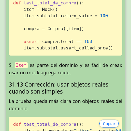
def
test_total_de_compra
():

    item = Mock()

    item.subtotal.return_value = 
100
    compra = Compra([item])

assert
 compra.total == 
100
    item.subtotal.assert_called_once()
Si
es parte del dominio y es fácil de crear,
Item
usar un mock agrega ruido.
31.13 Corrección: usar objetos reales
cuando son simples
La prueba queda más clara con objetos reales del
dominio.
Copiar
def
test_total_de_compra
():

    item = Item(nombre=
"Libro"
, precio=
50
, c