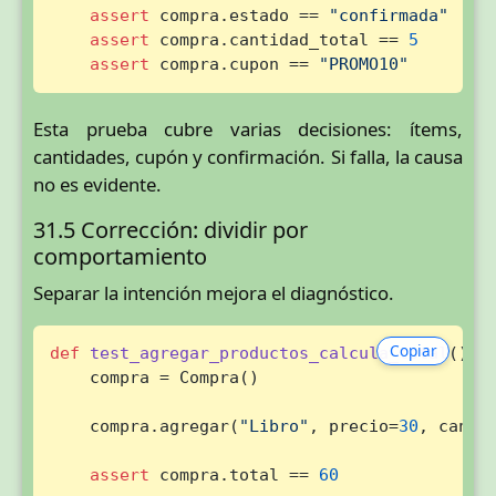
assert
 compra.estado == 
"confirmada"
assert
 compra.cantidad_total == 
5
assert
 compra.cupon == 
"PROMO10"
Esta prueba cubre varias decisiones: ítems,
cantidades, cupón y confirmación. Si falla, la causa
no es evidente.
31.5 Corrección: dividir por
comportamiento
Separar la intención mejora el diagnóstico.
Copiar
def
test_agregar_productos_calcula_total
():

    compra = Compra()

    compra.agregar(
"Libro"
, precio=
30
, canti
assert
 compra.total == 
60