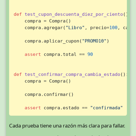
def
test_cupon_descuenta_diez_por_ciento
():

    compra = Compra()

    compra.agregar(
"Libro"
, precio=
100
, cant
    compra.aplicar_cupon(
"PROMO10"
)

assert
 compra.total == 
90
def
test_confirmar_compra_cambia_estado
():

    compra = Compra()

    compra.confirmar()

assert
 compra.estado == 
"confirmada"
Cada prueba tiene una razón más clara para fallar.