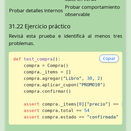
Probar comportamiento
Probar detalles internos
observable
31.22 Ejercicio práctico
Revisá esta prueba e identificá al menos tres
problemas.
Copiar
def
test_compra
():

    compra = Compra()

    compra._items = []

    compra.agregar(
"Libro"
, 
30
, 
2
)

    compra.aplicar_cupon(
"PROMO10"
)

    compra.confirmar()

assert
 compra._items[
0
][
"precio"
] == 
30
assert
 compra.total == 
54
assert
 compra.estado == 
"confirmada"