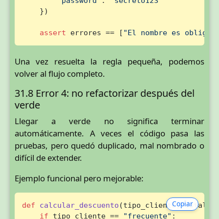
"password"
: 
"secreto123"
    })

assert
 errores == [
"El nombre es obligat
Una vez resuelta la regla pequeña, podemos
volver al flujo completo.
31.8 Error 4: no refactorizar después del
verde
Llegar a verde no significa terminar
automáticamente. A veces el código pasa las
pruebas, pero quedó duplicado, mal nombrado o
difícil de extender.
Ejemplo funcional pero mejorable:
Copiar
def
calcular_descuento
(
tipo_cliente, total
):

if
 tipo_cliente == 
"frecuente"
:
