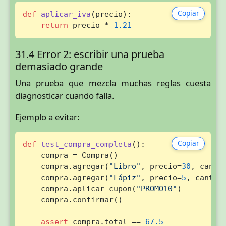
Copiar
def
aplicar_iva
(
precio
):

return
 precio * 
1.21
31.4 Error 2: escribir una prueba
demasiado grande
Una prueba que mezcla muchas reglas cuesta
diagnosticar cuando falla.
Ejemplo a evitar:
Copiar
def
test_compra_completa
():

    compra = Compra()

    compra.agregar(
"Libro"
, precio=
30
, canti
    compra.agregar(
"Lápiz"
, precio=
5
, cantid
    compra.aplicar_cupon(
"PROMO10"
)

    compra.confirmar()

assert
 compra.total == 
67.5