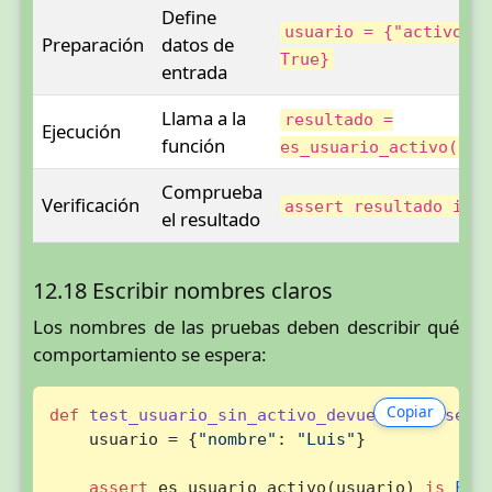
Define
usuario = {"activo":
Preparación
datos de
True}
entrada
Llama a la
resultado =
Ejecución
función
es_usuario_activo(usu
Comprueba
Verificación
assert resultado is 
el resultado
12.18 Escribir nombres claros
Los nombres de las pruebas deben describir qué
comportamiento se espera:
Copiar
def
test_usuario_sin_activo_devuelve_false
():
    usuario = {
"nombre"
: 
"Luis"
}

assert
 es_usuario_activo(usuario) 
is
Fal