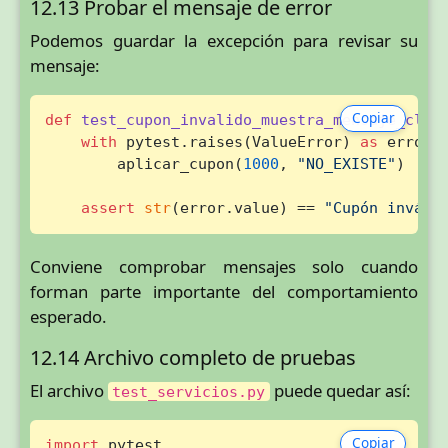
12.13 Probar el mensaje de error
Podemos guardar la excepción para revisar su
mensaje:
Copiar
def
test_cupon_invalido_muestra_mensaje_clar
with
 pytest.raises(ValueError) 
as
 error:

        aplicar_cupon(
1000
, 
"NO_EXISTE"
)

assert
str
(error.value) == 
"Cupón inváli
Conviene comprobar mensajes solo cuando
forman parte importante del comportamiento
esperado.
12.14 Archivo completo de pruebas
El archivo
puede quedar así:
test_servicios.py
Copiar
import
 pytest
