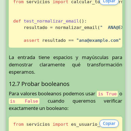
Copiar
from
 servicios 
import
 calcular_total, normali
def
test_normalizar_email
():

    resultado = normalizar_email(
"  ANA@EXAM
assert
 resultado == 
"ana@example.com"
La entrada tiene espacios y mayúsculas para
demostrar claramente qué transformación
esperamos.
12.7 Probar booleanos
Para valores booleanos podemos usar
o
is True
cuando queremos verificar
is False
exactamente un booleano:
Copiar
from
 servicios 
import
 es_usuario_activo
