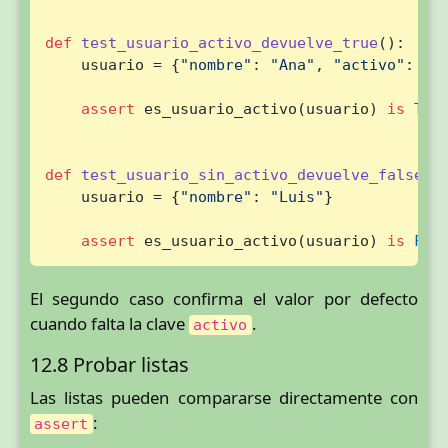
def
test_usuario_activo_devuelve_true
():

    usuario = {
"nombre"
: 
"Ana"
, 
"activo"
: 
Tr
assert
 es_usuario_activo(usuario) 
is
Tru
def
test_usuario_sin_activo_devuelve_false
():
    usuario = {
"nombre"
: 
"Luis"
}

assert
 es_usuario_activo(usuario) 
is
Fal
El segundo caso confirma el valor por defecto
cuando falta la clave
.
activo
12.8 Probar listas
Las listas pueden compararse directamente con
:
assert