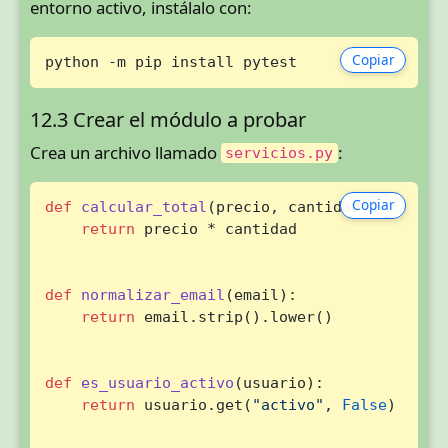
entorno activo, instálalo con:
Copiar
python -m pip install pytest
12.3 Crear el módulo a probar
Crea un archivo llamado
:
servicios.py
Copiar
def
calcular_total
(
precio, cantidad
):

return
 precio * cantidad

def
normalizar_email
(
email
):

return
 email.strip().lower()

def
es_usuario_activo
(
usuario
):

return
 usuario.get(
"activo"
, 
False
)
