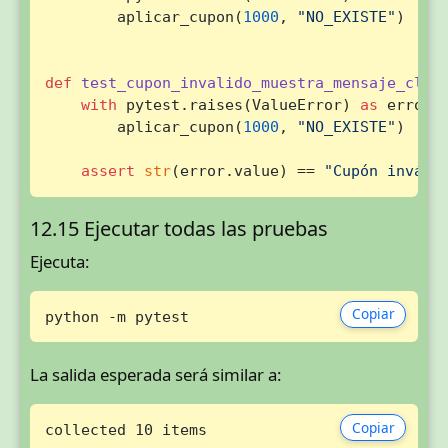
        aplicar_cupon(
1000
, 
"NO_EXISTE"
)

def
test_cupon_invalido_muestra_mensaje_clar
with
 pytest.raises(ValueError) 
as
 error:

        aplicar_cupon(
1000
, 
"NO_EXISTE"
)

assert
str
(error.value) == 
"Cupón inváli
12.15 Ejecutar todas las pruebas
Ejecuta:
Copiar
python -m pytest
La salida esperada será similar a:
Copiar
collected 10 items
