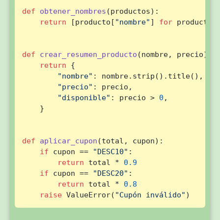
def
obtener_nombres
(
productos
):

return
 [producto[
"nombre"
] 
for
 producto 
def
crear_resumen_producto
(
nombre, precio
):

return
 {

"nombre"
: nombre.strip().title(),

"precio"
: precio,

"disponible"
: precio > 
0
,

    }

def
aplicar_cupon
(
total, cupon
):

if
 cupon == 
"DESC10"
:

return
 total * 
0.9
if
 cupon == 
"DESC20"
:

return
 total * 
0.8
raise
 ValueError(
"Cupón inválido"
)