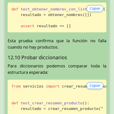
Copiar
def
test_obtener_nombres_con_lista_vacia
():

    resultado = obtener_nombres([])

assert
 resultado == []
Esta prueba confirma que la función no falla
cuando no hay productos.
12.10 Probar diccionarios
Para diccionarios podemos comparar toda la
estructura esperada:
Copiar
from
 servicios 
import
 crear_resumen_producto

def
test_crear_resumen_producto
():

    resultado = crear_resumen_producto(
"  te