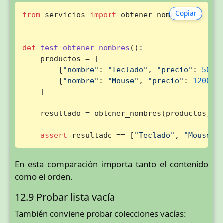
Copiar
from
 servicios 
import
 obtener_nombres

def
test_obtener_nombres
():

    productos = [

        {
"nombre"
: 
"Teclado"
, 
"precio"
: 
5000
        {
"nombre"
: 
"Mouse"
, 
"precio"
: 
12000
},
    ]

    resultado = obtener_nombres(productos)

assert
 resultado == [
"Teclado"
, 
"Mouse"
]
En esta comparación importa tanto el contenido
como el orden.
12.9 Probar lista vacía
También conviene probar colecciones vacías: