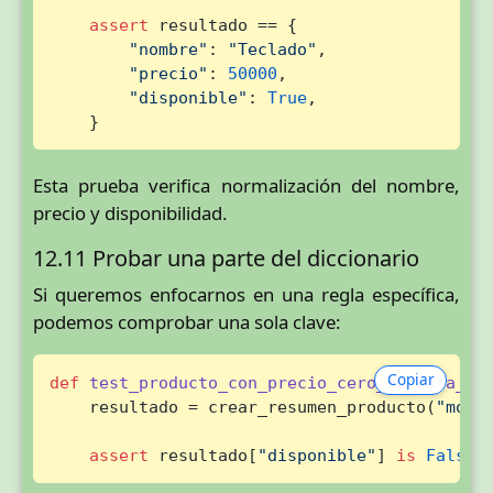
assert
 resultado == {

"nombre"
: 
"Teclado"
,

"precio"
: 
50000
,

"disponible"
: 
True
,

    }
Esta prueba verifica normalización del nombre,
precio y disponibilidad.
12.11 Probar una parte del diccionario
Si queremos enfocarnos en una regla específica,
podemos comprobar una sola clave:
Copiar
def
test_producto_con_precio_cero_no_esta_di
    resultado = crear_resumen_producto(
"mous
assert
 resultado[
"disponible"
] 
is
False