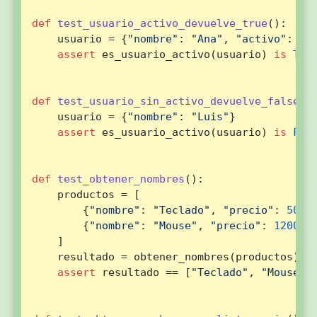
def
test_usuario_activo_devuelve_true
():

    usuario = {
"nombre"
: 
"Ana"
, 
"activo"
: 
Tr
assert
 es_usuario_activo(usuario) 
is
Tru
def
test_usuario_sin_activo_devuelve_false
():
    usuario = {
"nombre"
: 
"Luis"
}

assert
 es_usuario_activo(usuario) 
is
Fal
def
test_obtener_nombres
():

    productos = [

        {
"nombre"
: 
"Teclado"
, 
"precio"
: 
5000
        {
"nombre"
: 
"Mouse"
, 
"precio"
: 
12000
},
    ]

    resultado = obtener_nombres(productos)

assert
 resultado == [
"Teclado"
, 
"Mouse"
]
