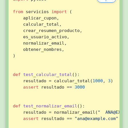
from
 servicios 
import
 (

    aplicar_cupon,

    calcular_total,

    crear_resumen_producto,

    es_usuario_activo,

    normalizar_email,

    obtener_nombres,

)

def
test_calcular_total
():

    resultado = calcular_total(
1000
, 
3
)

assert
 resultado == 
3000
def
test_normalizar_email
():

    resultado = normalizar_email(
"  ANA@EXAM
assert
 resultado == 
"ana@example.com"