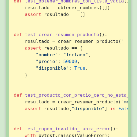
def
test_obtener_nombres_con_lista_vacia
():

    resultado = obtener_nombres([])

assert
 resultado == []

def
test_crear_resumen_producto
():

    resultado = crear_resumen_producto(
"  te
assert
 resultado == {

"nombre"
: 
"Teclado"
,

"precio"
: 
50000
,

"disponible"
: 
True
,

    }

def
test_producto_con_precio_cero_no_esta_di
    resultado = crear_resumen_producto(
"mous
assert
 resultado[
"disponible"
] 
is
False
def
test_cupon_invalido_lanza_error
():

with
 pytest.raises(ValueError):
