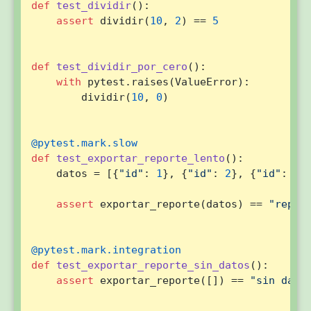
def
test_dividir
():

assert
 dividir(
10
, 
2
) == 
5
def
test_dividir_por_cero
():

with
 pytest.raises(ValueError):

        dividir(
10
, 
0
)

@pytest.mark.slow
def
test_exportar_reporte_lento
():

    datos = [{
"id"
: 
1
}, {
"id"
: 
2
}, {
"id"
: 
3
}]
assert
 exportar_reporte(datos) == 
"repor
@pytest.mark.integration
def
test_exportar_reporte_sin_datos
():

assert
 exportar_reporte([]) == 
"sin dato