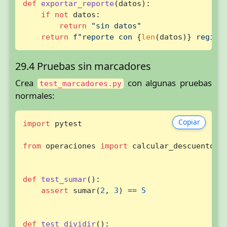
def
exportar_reporte
(
datos
):

if
not
 datos:

return
"sin datos"
return
f"reporte con 
{
len
(datos)}
 regist
29.4 Pruebas sin marcadores
Crea
con algunas pruebas
test_marcadores.py
normales:
Copiar
import
 pytest

from
 operaciones 
import
 calcular_descuento, d
def
test_sumar
():

assert
 sumar(
2
, 
3
) == 
5
def
test_dividir
():
