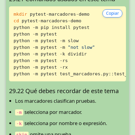
Copiar
mkdir
cd
 pytest-marcadores-demo

python -m pip install pytest

python -m pytest

python -m pytest -m slow

python -m pytest -m 
"not slow"
python -m pytest -k dividir

python -m pytest -rs

python -m pytest -rx

python -m pytest test_marcadores.py::test_su
29.22 Qué debes recordar de este tema
Los marcadores clasifican pruebas.
selecciona por marcador.
-m
selecciona por nombre o expresión.
-k
omite una prueba.
skip