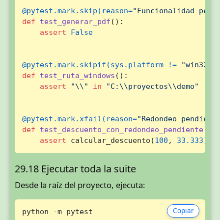
@pytest.mark.skip(
reason=
"Funcionalidad pend
def
test_generar_pdf
():

assert
False
@pytest.mark.skipif(
sys.platform != 
"win32"
,
def
test_ruta_windows
():

assert
"\\"
in
"C:\\proyectos\\demo"
@pytest.mark.xfail(
reason=
"Redondeo pendient
def
test_descuento_con_redondeo_pendiente
():

assert
 calcular_descuento(
100
, 
33.333
) =
29.18 Ejecutar toda la suite
Desde la raíz del proyecto, ejecuta:
Copiar
python -m pytest