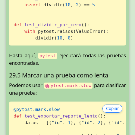
assert
 dividir(
10
, 
2
) == 
5
def
test_dividir_por_cero
():

with
 pytest.raises(ValueError):

        dividir(
10
, 
0
)
Hasta aquí,
ejecutará todas las pruebas
pytest
encontradas.
29.5 Marcar una prueba como lenta
Podemos usar
para clasificar
@pytest.mark.slow
una prueba:
Copiar
@pytest.mark.slow
def
test_exportar_reporte_lento
():

    datos = [{
"id"
: 
1
}, {
"id"
: 
2
}, {
"id"
: 
3
}]