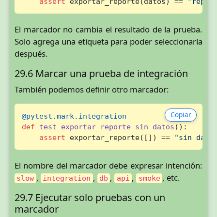
assert
 exportar_reporte(datos) == 
"repor
El marcador no cambia el resultado de la prueba.
Solo agrega una etiqueta para poder seleccionarla
después.
29.6 Marcar una prueba de integración
También podemos definir otro marcador:
Copiar
@pytest.mark.integration
def
test_exportar_reporte_sin_datos
():

assert
 exportar_reporte([]) == 
"sin dato
El nombre del marcador debe expresar intención:
,
,
,
,
, etc.
slow
integration
db
api
smoke
29.7 Ejecutar solo pruebas con un
marcador