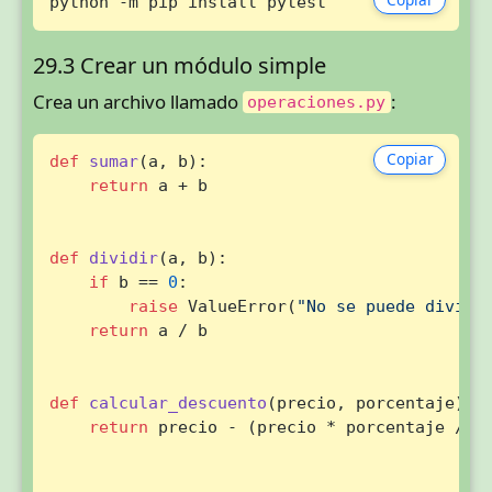
python -m pip install pytest
29.3 Crear un módulo simple
Crea un archivo llamado
:
operaciones.py
Copiar
def
sumar
(
a, b
):

return
 a + b

def
dividir
(
a, b
):

if
 b == 
0
:

raise
 ValueError(
"No se puede dividi
return
 a / b

def
calcular_descuento
(
precio, porcentaje
):

return
 precio - (precio * porcentaje / 
1