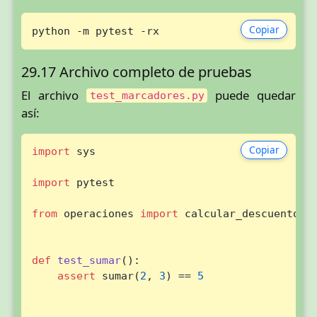
Copiar
python -m pytest -rx
29.17 Archivo completo de pruebas
El archivo
puede quedar
test_marcadores.py
así:
Copiar
import
 sys

import
 pytest

from
 operaciones 
import
 calcular_descuento, d
def
test_sumar
():

assert
 sumar(
2
, 
3
) == 
5