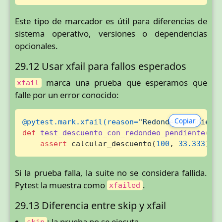
Este tipo de marcador es útil para diferencias de
sistema operativo, versiones o dependencias
opcionales.
29.12 Usar xfail para fallos esperados
marca una prueba que esperamos que
xfail
falle por un error conocido:
Copiar
@pytest.mark.xfail(
reason=
"Redondeo pendient
def
test_descuento_con_redondeo_pendiente
():

assert
 calcular_descuento(
100
, 
33.333
) =
Si la prueba falla, la suite no se considera fallida.
Pytest la muestra como
.
xfailed
29.13 Diferencia entre skip y xfail
: la prueba no se ejecuta.