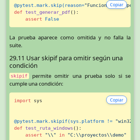
Copiar
@pytest.mark.skip(
reason=
"Funcionalidad pend
def
test_generar_pdf
():

assert
False
La prueba aparece como omitida y no falla la
suite.
29.11 Usar skipif para omitir según una
condición
permite omitir una prueba solo si se
skipif
cumple una condición:
Copiar
import
 sys

@pytest.mark.skipif(
sys.platform != 
"win32"
,
def
test_ruta_windows
():

assert
"\\"
in
"C:\\proyectos\\demo"