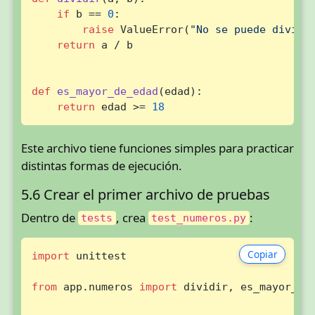
if
 b == 
0
:

raise
 ValueError(
"No se puede dividi
return
 a / b

def
es_mayor_de_edad
(
edad
):

return
 edad >= 
18
Este archivo tiene funciones simples para practicar
distintas formas de ejecución.
5.6 Crear el primer archivo de pruebas
Dentro de
, crea
:
tests
test_numeros.py
Copiar
import
 unittest

from
 app.numeros 
import
 dividir, es_mayor_de_