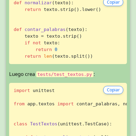
Copiar
def
normalizar
(
texto
):

return
 texto.strip().lower()

def
contar_palabras
(
texto
):

    texto = texto.strip()

if
not
 texto:

return
0
return
len
(texto.split())
Luego crea
:
tests/test_textos.py
Copiar
import
 unittest

from
 app.textos 
import
 contar_palabras, norma
class
TestTextos
(unittest.TestCase):
