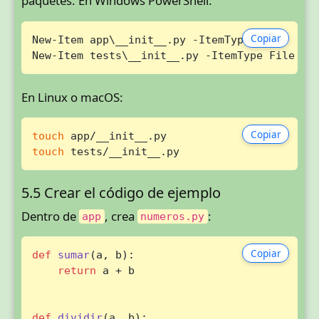
paquetes. En Windows PowerShell:
Copiar
New-Item app\__init__.py -ItemType File

New-Item tests\__init__.py -ItemType File
En Linux o macOS:
Copiar
touch
touch
 tests/__init__.py
5.5 Crear el código de ejemplo
Dentro de
, crea
:
app
numeros.py
Copiar
def
sumar
(
a, b
):

return
 a + b

def
dividir
(
a, b
):
