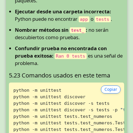
paquetes.
Ejecutar desde una carpeta incorrecta:
Python puede no encontrar
o
.
app
tests
Nombrar métodos sin
:
no serán
test_
descubiertos como pruebas.
Confundir prueba no encontrada con
prueba exitosa:
es una señal de
Ran 0 tests
problema.
5.23 Comandos usados en este tema
Copiar
python -m unittest

python -m unittest discover

python -m unittest discover -s tests

python -m unittest discover -s tests -p 
"tes
python -m unittest tests.test_numeros

python -m unittest tests.test_numeros.TestNum
python -m unittest tests.test_numeros.TestNum