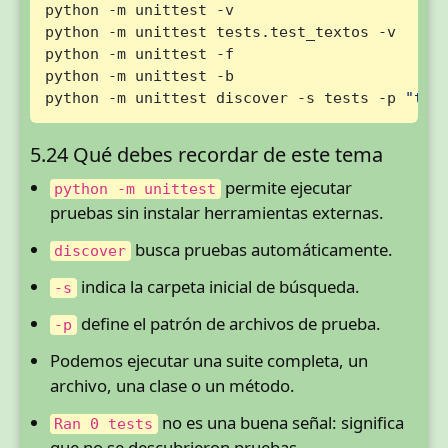
python -m unittest -v

python -m unittest tests.test_textos -v

python -m unittest -f

python -m unittest -b

python -m unittest discover -s tests -p 
"tes
5.24 Qué debes recordar de este tema
permite ejecutar
python -m unittest
pruebas sin instalar herramientas externas.
busca pruebas automáticamente.
discover
indica la carpeta inicial de búsqueda.
-s
define el patrón de archivos de prueba.
-p
Podemos ejecutar una suite completa, un
archivo, una clase o un método.
no es una buena señal: significa
Ran 0 tests
que no se descubrieron pruebas.