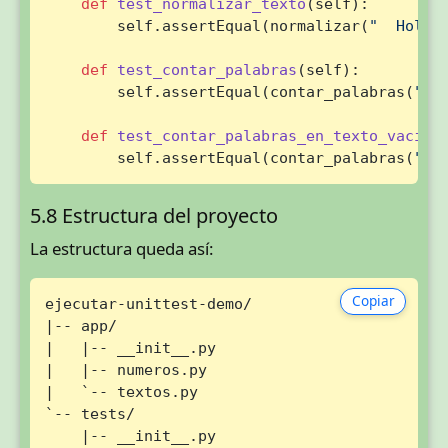
def
test_normalizar_texto
(
self
):

        self.assertEqual(normalizar(
"  Hola 
def
test_contar_palabras
(
self
):

        self.assertEqual(contar_palabras(
"un
def
test_contar_palabras_en_texto_vacio
(
        self.assertEqual(contar_palabras(
"  
5.8 Estructura del proyecto
La estructura queda así:
Copiar
ejecutar-unittest-demo/

|-- app/

|   |-- __init__.py

|   |-- numeros.py

|   `-- textos.py

`-- tests/

    |-- __init__.py
