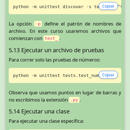
Copiar
python -m unittest discover -s tests -p 
"tes
La opción
define el patrón de nombres de
-p
archivo. En este curso usaremos archivos que
comienzan con
.
test_
5.13 Ejecutar un archivo de pruebas
Para correr solo las pruebas de números:
Copiar
python -m unittest tests.test_numeros
Observa que usamos puntos en lugar de barras y
no escribimos la extensión
.
.py
5.14 Ejecutar una clase
Para ejecutar una clase específica: