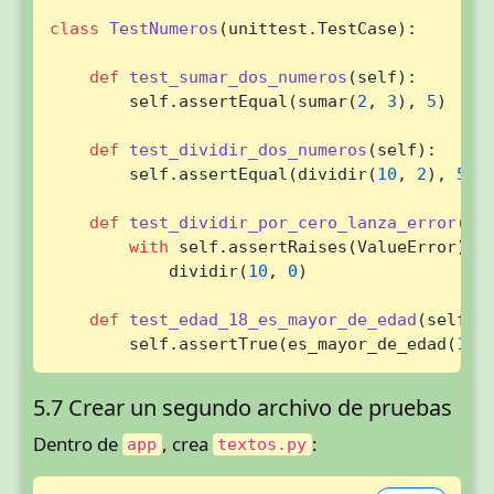
class
TestNumeros
(unittest.TestCase):

def
test_sumar_dos_numeros
(
self
):

        self.assertEqual(sumar(
2
, 
3
), 
5
)

def
test_dividir_dos_numeros
(
self
):

        self.assertEqual(dividir(
10
, 
2
), 
5
)

def
test_dividir_por_cero_lanza_error
(
se
with
 self.assertRaises(ValueError):

            dividir(
10
, 
0
)

def
test_edad_18_es_mayor_de_edad
(
self
):

        self.assertTrue(es_mayor_de_edad(
18
)
5.7 Crear un segundo archivo de pruebas
Dentro de
, crea
:
app
textos.py